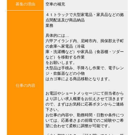
募集の理由
空車の補充
４ｔトラックで大型家電品・家具品などの拠
点間配送及び商品納品
業務
具体的には…
六甲アイランド内、尼崎市内、揖保郡太子町
の倉庫へ家電品（冷蔵
庫・洗濯機など）や家具品（食器棚・ソダー
など）を移動する作業
をお願いします。
大型品は手積み、手降ろし作業で、電子レン
ジ・炊飯器などの小物
はカゴ車による商品移動となります。
仕事の内容
お電話やショートメッセージにて担当者から
より詳しい求人概要をお伝えさせて頂きます
ので、まずはお気軽に応募ボタンからご連絡
下さい。
お仕事の内容や、勤務時間・日数や条件につ
いては、応募者さまの前職でのご経験やご希
望に合わせて柔軟に調整が可能です。