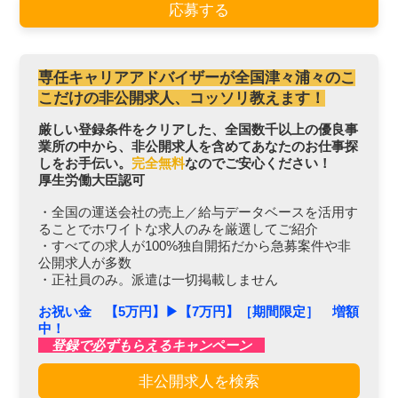
応募する
専任キャリアアドバイザーが全国津々浦々のこ
こだけの非公開求人、コッソリ教えます！
厳しい登録条件をクリアした、全国数千以上の優良事
業所の中から、非公開求人を含めてあなたのお仕事探
しをお手伝い。
完全無料
なのでご安心ください！
厚生労働大臣認可
・全国の運送会社の売上／給与データベースを活用す
ることでホワイトな求人のみを厳選してご紹介
・すべての求人が100%独自開拓だから急募案件や非
公開求人が多数
・正社員のみ。派遣は一切掲載しません
お祝い金 【5万円】▶︎【7万円】［期間限定］ 増額
中！
登録で必ずもらえるキャンペーン
非公開求人を検索