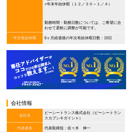
○年末年始休暇（１２／３０～１／４）
勤務時間・勤務日数については、ご希望に合
わせて柔軟に調整が可能です。
年次有給休暇
6ヶ月経過後の年次有給休暇日数：10日
会社情報
ピーシートランス株式会社（ピーシートラン
会社名
スカブシキガイシャ）
代表者名
代表取締役：佐々木 伸一