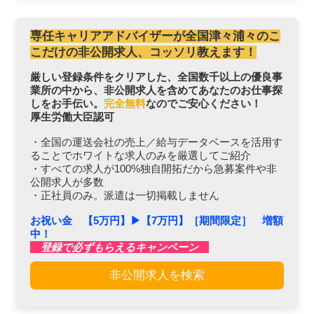
専任キャリアアドバイザーが全国津々浦々のこ
こだけの非公開求人、コッソリ教えます！
厳しい登録条件をクリアした、全国数千以上の優良事
業所の中から、非公開求人を含めてあなたのお仕事探
しをお手伝い。
完全無料
なのでご安心ください！
厚生労働大臣認可
・全国の運送会社の売上／給与データベースを活用す
ることでホワイトな求人のみを厳選してご紹介
・すべての求人が100%独自開拓だから急募案件や非
公開求人が多数
・正社員のみ。派遣は一切掲載しません
お祝い金 【5万円】▶︎【7万円】［期間限定］ 増額
中！
登録で必ずもらえるキャンペーン
非公開求人を検索