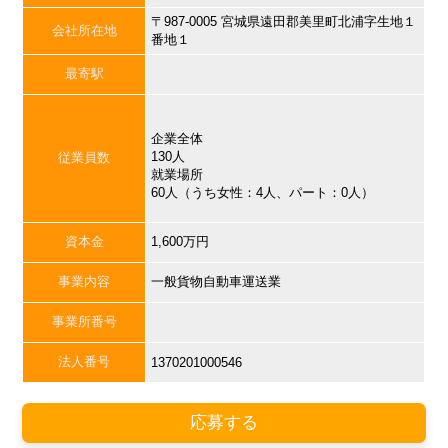
〒987-0005 宮城県遠田郡美里町北浦字生地１
会社所在地
番地１
最寄駅
企業全体
130人
従業員数
就業場所
60人（うち女性：4人、パート：0人）
資本金
1,600万円
事業内容
一般貨物自動車運送業
事業所番号
法人番号
1370201000546
応募する