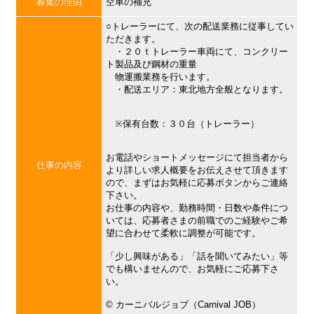
募集の理由
空車の補充
○トレーラーにて、次の配送業務に従事してい
ただきます。
・２０ｔトレーラー車両にて、コンクリー
ト製品及び鋼材の重量
物運搬業務を行います。
・配送エリア：東北地方全般となります。
※保有台数：３０台（トレーラー）
お電話やショートメッセージにて担当者から
仕事の内容
より詳しい求人概要をお伝えさせて頂きます
ので、まずはお気軽に応募ボタンからご連絡
下さい。
お仕事の内容や、勤務時間・日数や条件につ
いては、応募者さまの前職でのご経験やご希
望に合わせて柔軟に調整が可能です。
「少し興味がある」「話を聞いてみたい」等
でも構いませんので、お気軽にご応募下さ
い。
©︎ カーニバルジョブ（Carnival JOB）