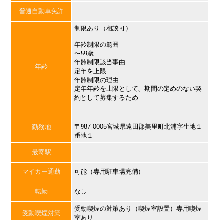
普通自動車免許
制限あり（相談可）
年齢制限の範囲
〜59歳
年齢制限該当事由
年齢
定年を上限
年齢制限の理由
定年年齢を上限として、期間の定めのない契
約として募集するため
〒987-0005宮城県遠田郡美里町北浦字生地１
勤務地
番地１
最寄駅
マイカー通勤
可能（専用駐車場完備）
転勤
なし
受動喫煙の対策あり（喫煙室設置）専用喫煙
受動喫煙対策
室あり