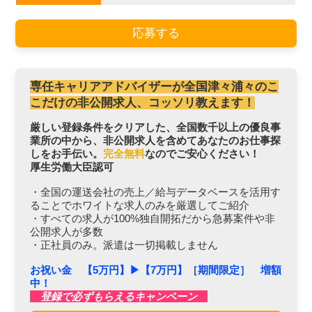
応募する
専任キャリアアドバイザーが全国津々浦々のこ
こだけの非公開求人、コッソリ教えます！
厳しい登録条件をクリアした、全国数千以上の優良事
業所の中から、非公開求人を含めてあなたのお仕事探
しをお手伝い。
完全無料
なのでご安心ください！
厚生労働大臣認可
・全国の運送会社の売上／給与データベースを活用す
ることでホワイトな求人のみを厳選してご紹介
・すべての求人が100%独自開拓だから急募案件や非
公開求人が多数
・正社員のみ。派遣は一切掲載しません
お祝い金 【5万円】▶︎【7万円】［期間限定］ 増額
中！
登録で必ずもらえるキャンペーン