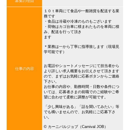
募集の理由
１０ｔ車両にて食品や一般雑貨を配送する業
務です
・食品は冷蔵や冷凍のものもございます
・荷物はカゴ台車に積まれたものを車両に積
み、配送を行って頂き
ます
＊業務は一から丁寧に指導致します（現場見
学可能です）
お電話やショートメッセージにて担当者から
仕事の内容
より詳しい求人概要をお伝えさせて頂きます
ので、まずはお気軽に応募ボタンからご連絡
下さい。
お仕事の内容や、勤務時間・日数や条件につ
いては、応募者さまの前職でのご経験やご希
望に合わせて柔軟に調整が可能です。
「少し興味がある」「話を聞いてみたい」等
でも構いませんので、お気軽にご応募下さ
い。
©︎ カーニバルジョブ（Carnival JOB）