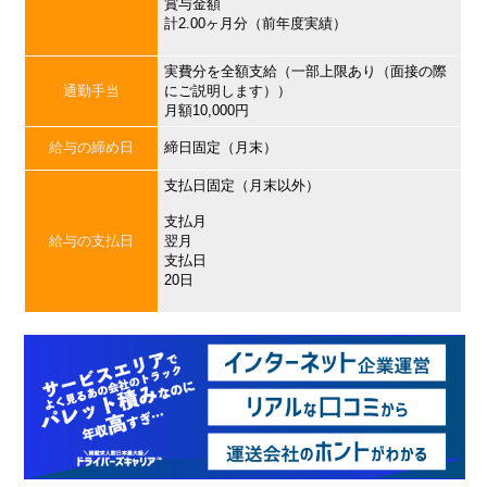
賞与金額
計2.00ヶ月分（前年度実績）
実費分を全額支給（一部上限あり（面接の際
通勤手当
にご説明します））
月額10,000円
給与の締め日
締日固定（月末）
支払日固定（月末以外）
支払月
給与の支払日
翌月
支払日
20日