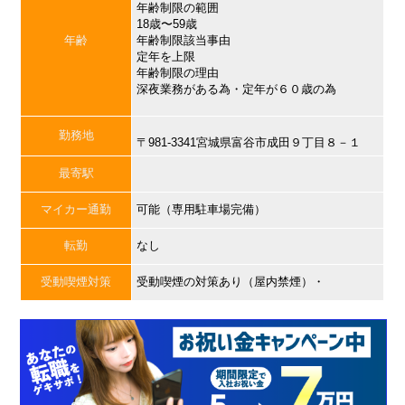
年齢制限の範囲
18歳〜59歳
年齢
年齢制限該当事由
定年を上限
年齢制限の理由
深夜業務がある為・定年が６０歳の為
勤務地
〒981-3341宮城県富谷市成田９丁目８－１
最寄駅
マイカー通勤
可能（専用駐車場完備）
転勤
なし
受動喫煙対策
受動喫煙の対策あり（屋内禁煙）・