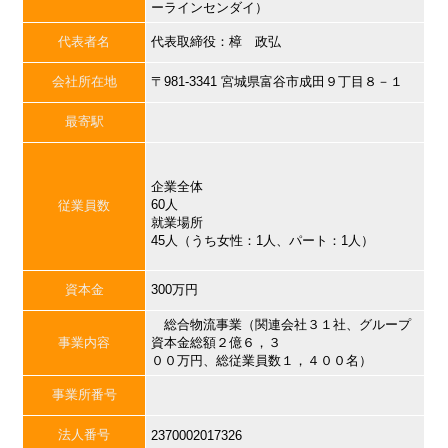
ーラインセンダイ）
代表者名
代表取締役：樟 政弘
会社所在地
〒981-3341 宮城県富谷市成田９丁目８－１
最寄駅
企業全体
60人
従業員数
就業場所
45人（うち女性：1人、パート：1人）
資本金
300万円
総合物流事業（関連会社３１社、グループ
事業内容
資本金総額２億６，３
００万円、総従業員数１，４００名）
事業所番号
法人番号
2370002017326