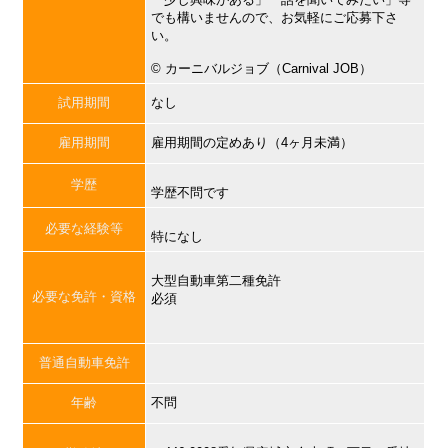
でも構いませんので、お気軽にご応募下さ
い。
©︎ カーニバルジョブ（Carnival JOB）
試用期間
なし
雇用期間
雇用期間の定めあり（4ヶ月未満）
学歴
学歴不問です
必要な経験等
特になし
大型自動車第二種免許
必要な免許・資格
必須
普通自動車免許
年齢
不問