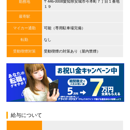
〒446-0008愛知県安城市今本町７丁目１番地
勤務地
１９
最寄駅
マイカー通勤
可能（専用駐車場完備）
転勤
なし
受動喫煙対策
受動喫煙の対策あり（屋内禁煙）
給与について