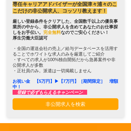
専任キャリアアドバイザーが全国津々浦々のこ
こだけの非公開求人、コッソリ教えます！
厳しい登録条件をクリアした、全国数千以上の優良事
業所の中から、非公開求人を含めてあなたのお仕事探
しをお手伝い。
完全無料
なのでご安心ください！
厚生労働大臣認可
・全国の運送会社の売上／給与データベースを活用す
ることでホワイトな求人のみを厳選してご紹介
・すべての求人が100%独自開拓だから急募案件や非
公開求人が多数
・正社員のみ。派遣は一切掲載しません
お祝い金 【5万円】▶︎【7万円】［期間限定］ 増額
中！
登録で必ずもらえるキャンペーン
非公開求人を検索