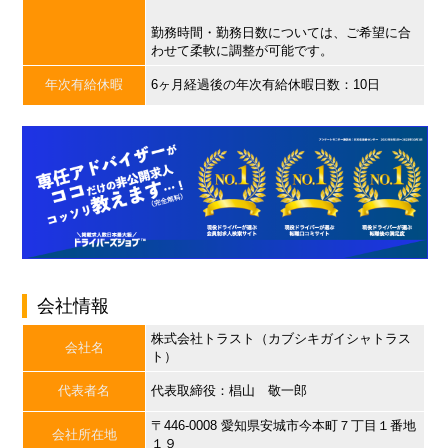
勤務時間・勤務日数については、ご希望に合
わせて柔軟に調整が可能です。
年次有給休暇
6ヶ月経過後の年次有給休暇日数：10日
会社情報
株式会社トラスト（カブシキガイシャトラス
会社名
ト）
代表者名
代表取締役：椙山 敬一郎
〒446-0008 愛知県安城市今本町７丁目１番地
会社所在地
１９