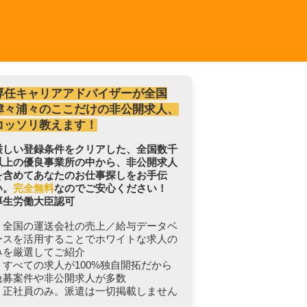
専任キャリアアドバイザーが全国
津々浦々のここだけの非公開求人、
コッソリ教えます！
厳しい登録条件をクリアした、全国数千
以上の優良事業所の中から、非公開求人
を含めてあなたのお仕事探しをお手伝
い。
完全無料
なのでご安心ください！
厚生労働大臣認可
・全国の運送会社の売上／給与データベ
ースを活用することでホワイトな求人の
みを厳選してご紹介
・すべての求人が100%独自開拓だから
急募案件や非公開求人が多数
・正社員のみ。派遣は一切掲載しません