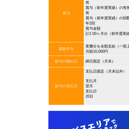
有
賞与（前年度実績）の有
有
賞与
賞与（前年度実績）の回
年2回
賞与金額
計2.00ヶ月分（前年度実
実費分を全額支給（一部
通勤手当
月額10,000円
給与の締め日
締日固定（月末）
支払日固定（月末以外）
支払月
給与の支払日
翌月
支払日
20日