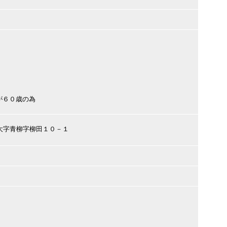
が６０歳の為
形市大字青柳字柳田１０－１