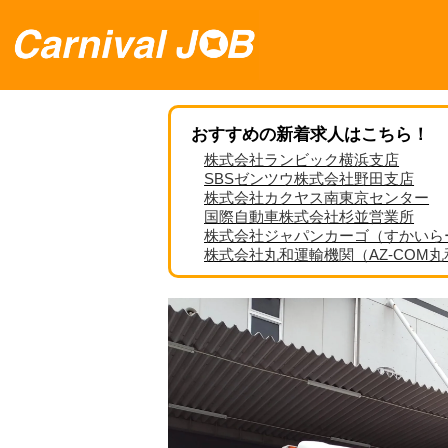
おすすめの新着求人はこちら！
株式会社ランビック横浜支店
SBSゼンツウ株式会社野田支店
株式会社カクヤス南東京センター
国際自動車株式会社杉並営業所
株式会社ジャパンカーゴ（すかいら
株式会社丸和運輸機関（AZ-COM