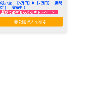
お祝い金 【5万円】▶︎【7万円】［期間
限定］ 増額中！
登録で必ずもらえるキャンペーン
非公開求人を検索