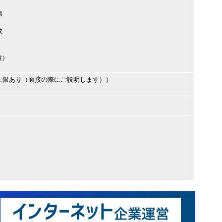
無
数
績）
上限あり（面接の際にご説明します））