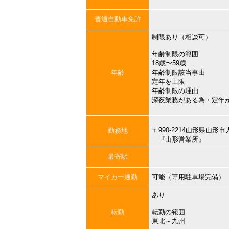
普通自動車免許
制限あり（相談可）
年齢制限の範囲
18歳〜59歳
年齢
年齢制限該当事由
定年を上限
年齢制限の理由
深夜業務がある為・定年
〒990-2214山形県山
勤務地
『山形営業所』
最寄駅
マイカー通勤
可能（専用駐車場完備）
あり
転勤
転勤の範囲
東北～九州