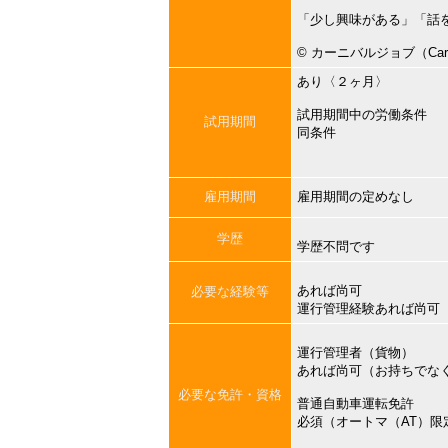
「少し興味がある」「話
©︎ カーニバルジョブ（Carni
あり〈２ヶ月〉
試用期間中の労働条件
試用期間
同条件
雇用期間
雇用期間の定めなし
学歴
学歴不問です
あれば尚可
必要な経験等
運行管理経験あれば尚可
運行管理者（貨物）
あれば尚可（お持ちでな
必要な免許・資格
普通自動車運転免許
必須（オートマ（AT）限