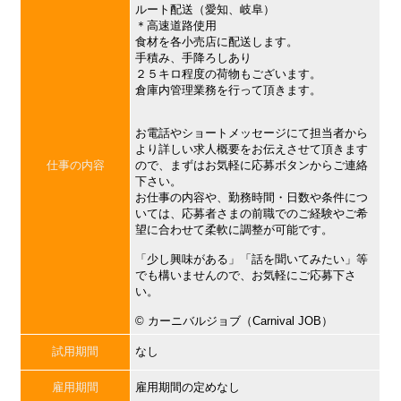
ルート配送（愛知、岐阜）
＊高速道路使用
食材を各小売店に配送します。
手積み、手降ろしあり
２５キロ程度の荷物もございます。
倉庫内管理業務を行って頂きます。
お電話やショートメッセージにて担当者から
より詳しい求人概要をお伝えさせて頂きます
仕事の内容
ので、まずはお気軽に応募ボタンからご連絡
下さい。
お仕事の内容や、勤務時間・日数や条件につ
いては、応募者さまの前職でのご経験やご希
望に合わせて柔軟に調整が可能です。
「少し興味がある」「話を聞いてみたい」等
でも構いませんので、お気軽にご応募下さ
い。
©︎ カーニバルジョブ（Carnival JOB）
試用期間
なし
雇用期間
雇用期間の定めなし