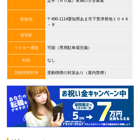
定年（６０歳）未満の方を募集
〒490-1114愛知県あま市下萱津替地１０４６
勤務地
－８
最寄駅
マイカー通勤
可能（専用駐車場完備）
転勤
なし
受動喫煙対策
受動喫煙の対策あり（屋内禁煙）