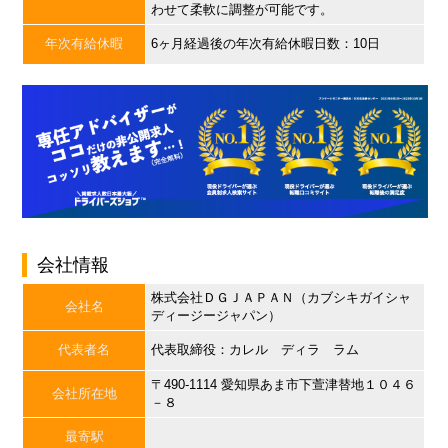
わせて柔軟に調整が可能です。
年次有給休暇
6ヶ月経過後の年次有給休暇日数：10日
会社情報
株式会社ＤＧＪＡＰＡＮ（カブシキガイシャ
会社名
ディージージャパン）
代表者名
代表取締役：カレル ディラ ラム
〒490-1114 愛知県あま市下萱津替地１０４６
会社所在地
－８
最寄駅