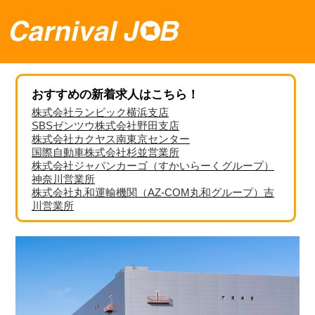
おすすめの新着求人はこちら！
株式会社ランビック横浜支店
SBSゼンツウ株式会社野田支店
株式会社カクヤス南東京センター
国際自動車株式会社杉並営業所
株式会社ジャパンカーゴ（すかいらーくグループ）
神奈川営業所
株式会社丸和運輸機関（AZ-COM丸和グループ）吉
川営業所