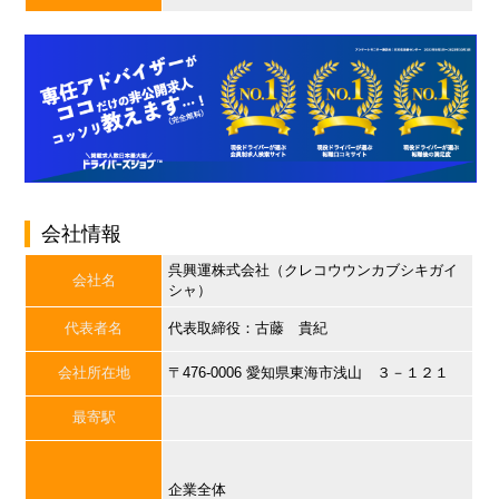
会社情報
呉興運株式会社（クレコウウンカブシキガイ
会社名
シャ）
代表者名
代表取締役：古藤 貴紀
会社所在地
〒476-0006 愛知県東海市浅山 ３－１２１
最寄駅
企業全体