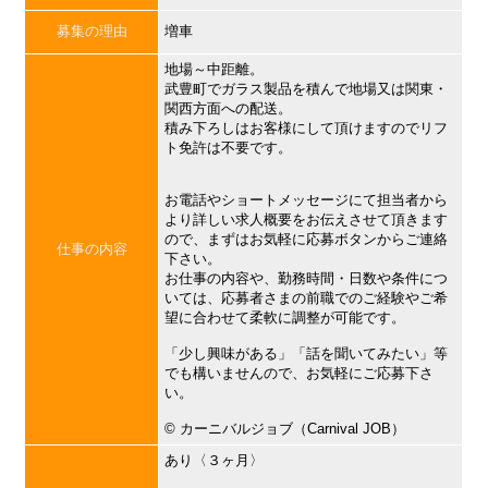
募集の理由
増車
地場～中距離。
武豊町でガラス製品を積んで地場又は関東・
関西方面への配送。
積み下ろしはお客様にして頂けますのでリフ
ト免許は不要です。
お電話やショートメッセージにて担当者から
より詳しい求人概要をお伝えさせて頂きます
ので、まずはお気軽に応募ボタンからご連絡
仕事の内容
下さい。
お仕事の内容や、勤務時間・日数や条件につ
いては、応募者さまの前職でのご経験やご希
望に合わせて柔軟に調整が可能です。
「少し興味がある」「話を聞いてみたい」等
でも構いませんので、お気軽にご応募下さ
い。
©︎ カーニバルジョブ（Carnival JOB）
あり〈３ヶ月〉