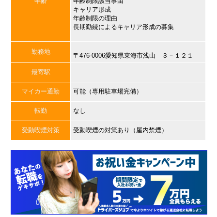
年齢
年齢制限該当事由
キャリア形成
年齢制限の理由
長期勤続によるキャリア形成の募集
勤務地
〒476-0006愛知県東海市浅山 ３－１２１
最寄駅
マイカー通勤
可能（専用駐車場完備）
転勤
なし
受動喫煙対策
受動喫煙の対策あり（屋内禁煙）