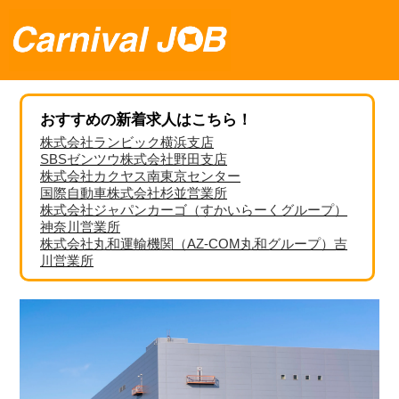
おすすめの新着求人はこちら！
株式会社ランビック横浜支店
SBSゼンツウ株式会社野田支店
株式会社カクヤス南東京センター
国際自動車株式会社杉並営業所
株式会社ジャパンカーゴ（すかいらーくグループ）
神奈川営業所
株式会社丸和運輸機関（AZ-COM丸和グループ）吉
川営業所