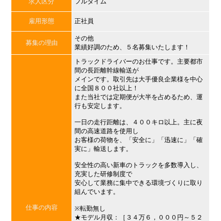
求人区分
フルタイム
雇用形態
正社員
その他
募集の理由
業績好調のため、５名募集いたします！
トラックドライバーのお仕事です。主要都市
間の長距離幹線輸送が
メインです。取引先は大手優良企業様を中心
に全国８００社以上！
また当社では定期便が大半を占めるため、運
行も安定します。
一日の走行距離は、４００キロ以上。主に夜
間の高速道路を使用し
お客様の荷物を、「安全に」「迅速に」「確
実に」輸送します。
安全性の高い新車のトラックを多数導入し、
充実した研修制度で
安心して業務に集中できる環境づくりに取り
組んでいます。
仕事の内容
※転勤無し
★モデル月収：［３４万６，０００円～５２