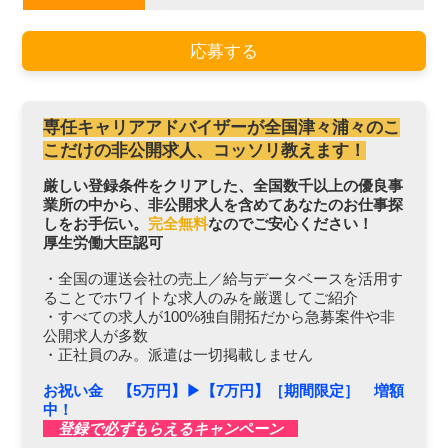
応募する
専任キャリアアドバイザーが全国津々浦々のこ
こだけの非公開求人、コッソリ教えます！
厳しい登録条件をクリアした、全国数千以上の優良事
業所の中から、非公開求人を含めてあなたのお仕事探
しをお手伝い。
完全無料
なのでご安心ください！
厚生労働大臣認可
・全国の運送会社の売上／給与データベースを活用す
ることでホワイトな求人のみを厳選してご紹介
・すべての求人が100%独自開拓だから急募案件や非
公開求人が多数
・正社員のみ。派遣は一切掲載しません
お祝い金 【5万円】▶︎【7万円】［期間限定］ 増額
中！
登録で必ずもらえるキャンペーン