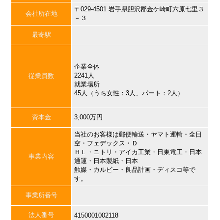
〒029-4501 岩手県胆沢郡金ケ崎町六原七里３
会社所在地
－３
最寄駅
企業全体
2241人
従業員数
就業場所
45人（うち女性：3人、パート：2人）
資本金
3,000万円
当社のお客様は郵便輸送・ヤマト運輸・全日
空・フェデックス・Ｄ
ＨＬ・ニトリ・アイカ工業・日東電工・日本
事業内容
通運・日本製紙・日本
触媒・カルビー・良品計画・ディスコ等で
す。
事業所番号
法人番号
4150001002118