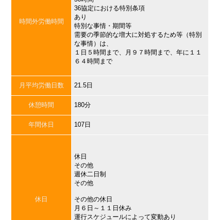
36協定における特別条項
あり
時間外労働時間
特別な事情・期間等
需要の季節的な増大に対処するため等（特別
な事情）は、
１日５時間まで、月９７時間まで、年に１１
６４時間まで
月平均労働日数
21.5日
休憩時間
180分
年間休日
107日
休日
その他
週休二日制
その他
休日
その他の休日
月６日～１１日休み
運行スケジュールによって変動あり