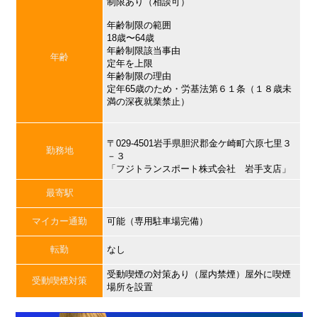
制限あり（相談可）
年齢制限の範囲
18歳〜64歳
年齢制限該当事由
年齢
定年を上限
年齢制限の理由
定年65歳のため・労基法第６１条（１８歳未
満の深夜就業禁止）
〒029-4501岩手県胆沢郡金ケ崎町六原七里３
勤務地
－３
「フジトランスポート株式会社 岩手支店」
最寄駅
マイカー通勤
可能（専用駐車場完備）
転勤
なし
受動喫煙の対策あり（屋内禁煙）屋外に喫煙
受動喫煙対策
場所を設置