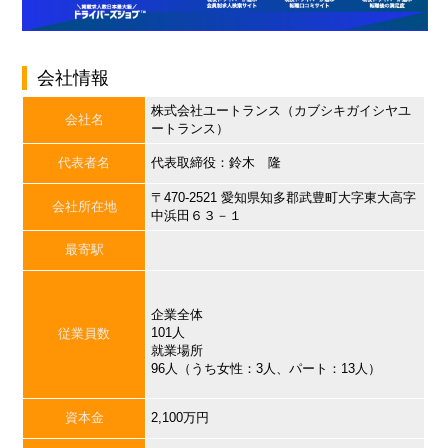
会社情報
株式会社ユートランス（カブシキガイシヤユ
会社名
ートランス）
代表者名
代表取締役：鈴木 隆
〒470-2521 愛知県知多郡武豊町大字東大高字
会社所在地
中浜田６３－１
最寄駅
企業全体
101人
従業員数
就業場所
96人（うち女性：3人、パート：13人）
資本金
2,100万円