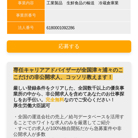
事業内容
工業製品 生鮮食品の輸送 冷蔵倉庫業
事業所番号
法人番号
6180001092286
応募する
専任キャリアアドバイザーが全国津々浦々のこ
こだけの非公開求人、コッソリ教えます！
厳しい登録条件をクリアした、全国数千以上の優良事
業所の中から、非公開求人を含めてあなたのお仕事探
しをお手伝い。
完全無料
なのでご安心ください！
厚生労働大臣認可
・全国の運送会社の売上／給与データベースを活用す
ることでホワイトな求人のみを厳選してご紹介
・すべての求人が100%独自開拓だから急募案件や非
公開求人が多数