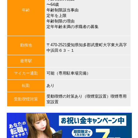
〜64歳
年齢
年齢制限該当事由
定年を上限
年齢制限の理由
定年年齢未満の求職者の募集
〒470-2521愛知県知多郡武豊町大字東大高字
勤務地
中浜田６３－１
最寄駅
マイカー通勤
可能（専用駐車場完備）
転勤
あり
受動喫煙の対策あり（喫煙室設置）喫煙専用
受動喫煙対策
室設置