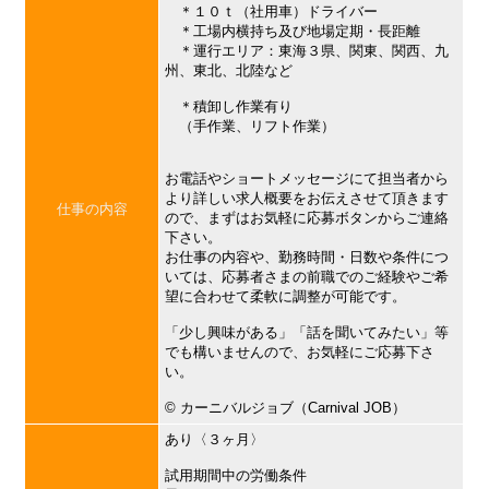
＊１０ｔ（社用車）ドライバー
＊工場内横持ち及び地場定期・長距離
＊運行エリア：東海３県、関東、関西、九
州、東北、北陸など
＊積卸し作業有り
（手作業、リフト作業）
お電話やショートメッセージにて担当者から
より詳しい求人概要をお伝えさせて頂きます
仕事の内容
ので、まずはお気軽に応募ボタンからご連絡
下さい。
お仕事の内容や、勤務時間・日数や条件につ
いては、応募者さまの前職でのご経験やご希
望に合わせて柔軟に調整が可能です。
「少し興味がある」「話を聞いてみたい」等
でも構いませんので、お気軽にご応募下さ
い。
©︎ カーニバルジョブ（Carnival JOB）
あり〈３ヶ月〉
試用期間中の労働条件