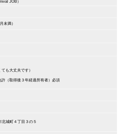
val JOB）
ヶ月未満）
くても大丈夫です）
免許（取得後３年経過所有者）必須
日井市北城町４丁目３の５