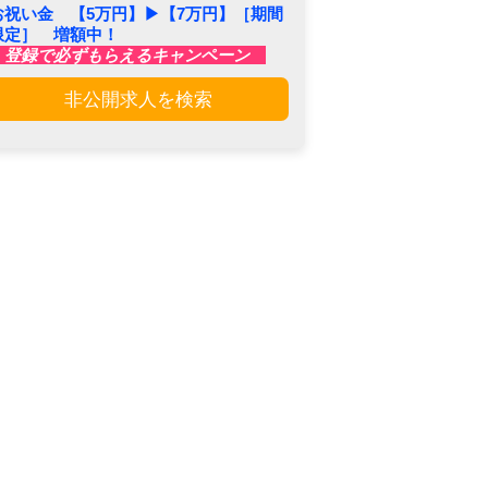
お祝い金 【5万円】▶︎【7万円】［期間
限定］ 増額中！
登録で必ずもらえるキャンペーン
非公開求人を検索