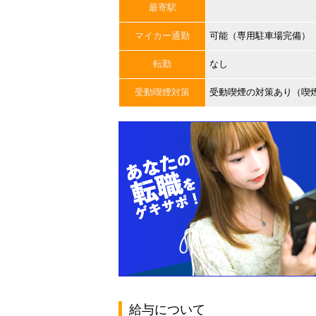
最寄駅
マイカー通勤
可能（専用駐車場完備）
転勤
なし
受動喫煙対策
受動喫煙の対策あり（喫
給与について