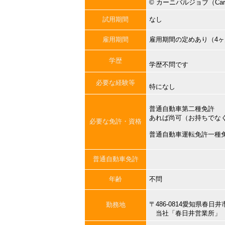
©︎ カーニバルジョブ（Carni
試用期間
なし
雇用期間
雇用期間の定めあり（4
学歴
学歴不問です
必要な経験等
特になし
普通自動車第二種免許
あれば尚可（お持ちでな
必要な免許・資格
普通自動車運転免許一種
普通自動車免許
年齢
不問
〒486-0814愛知県春
勤務地
当社「春日井営業所」