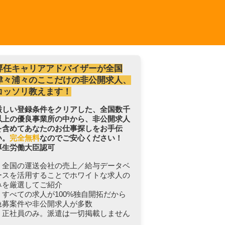
専任キャリアアドバイザーが全国
津々浦々のここだけの非公開求人、
コッソリ教えます！
厳しい登録条件をクリアした、全国数千
以上の優良事業所の中から、非公開求人
を含めてあなたのお仕事探しをお手伝
い。
完全無料
なのでご安心ください！
厚生労働大臣認可
・全国の運送会社の売上／給与データベ
ースを活用することでホワイトな求人の
みを厳選してご紹介
・すべての求人が100%独自開拓だから
急募案件や非公開求人が多数
・正社員のみ。派遣は一切掲載しません