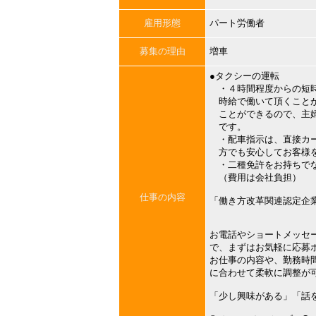
雇用形態
パート労働者
募集の理由
増車
●タクシーの運転
・４時間程度からの短時
時給で働いて頂くことが
ことができるので、主婦
です。
・配車指示は、直接カー
方でも安心してお客様を
・二種免許をお持ちでな
（費用は会社負担）
仕事の内容
「働き方改革関連認定企
お電話やショートメッセ
で、まずはお気軽に応募
お仕事の内容や、勤務時
に合わせて柔軟に調整が
「少し興味がある」「話