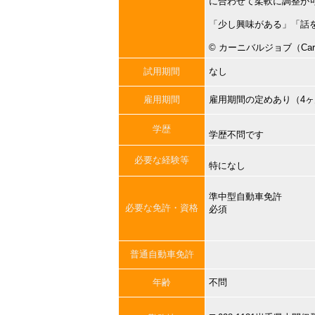
に合わせて柔軟に調整が
「少し興味がある」「話
©︎ カーニバルジョブ（Carni
試用期間
なし
雇用期間
雇用期間の定めあり（4
学歴
学歴不問です
必要な経験等
特になし
準中型自動車免許
必要な免許・資格
必須
普通自動車免許
年齢
不問