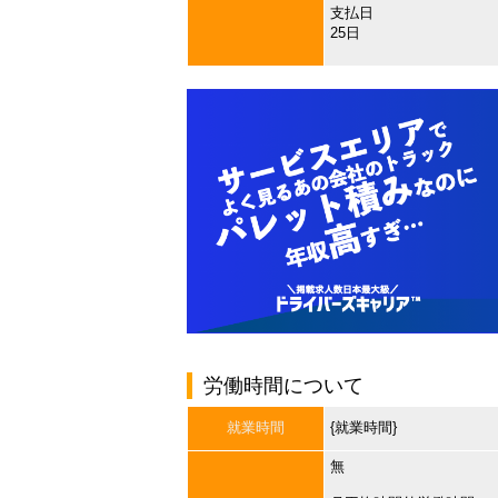
支払日
25日
労働時間について
就業時間
{就業時間}
無