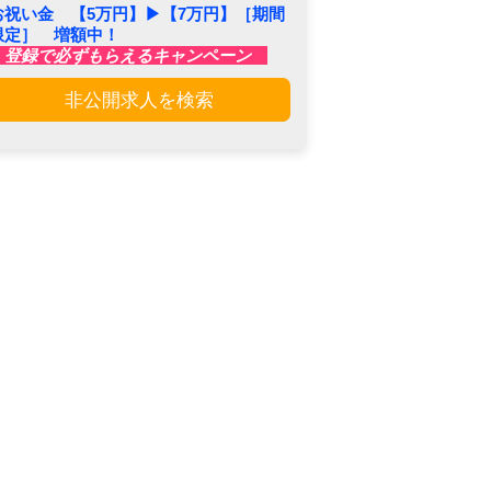
お祝い金 【5万円】▶︎【7万円】［期間
限定］ 増額中！
登録で必ずもらえるキャンペーン
非公開求人を検索