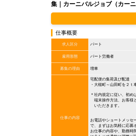
集｜カーニバルジョブ（カーニ
仕事概要
求人区分
パート
雇用形態
パート労働者
募集の理由
増車
宅配便の集荷及び配達
・大槌町～山田町を２ｔ
＊社内規定に従い、初め
端末操作方法、お客様と
いただきます。
仕事の内容
お電話やショートメッセ
で、まずはお気軽に応募
お仕事の内容や、勤務時