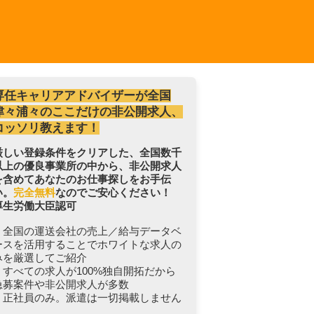
専任キャリアアドバイザーが全国
津々浦々のここだけの非公開求人、
コッソリ教えます！
厳しい登録条件をクリアした、全国数千
以上の優良事業所の中から、非公開求人
を含めてあなたのお仕事探しをお手伝
い。
完全無料
なのでご安心ください！
厚生労働大臣認可
・全国の運送会社の売上／給与データベ
ースを活用することでホワイトな求人の
みを厳選してご紹介
・すべての求人が100%独自開拓だから
急募案件や非公開求人が多数
・正社員のみ。派遣は一切掲載しません