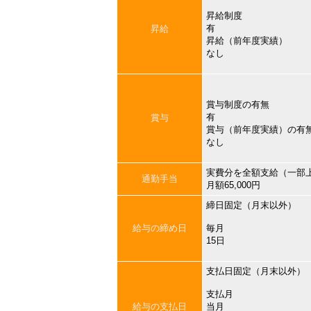
昇給制度
有
昇給
昇給（前年度実績）
なし
賞与制度の有無
有
賞与
賞与（前年度実績）の有
なし
実費分を全額支給（一部
通勤手当
月額65,000円
締日固定（月末以外）
給与の締め日
毎月
15日
支払日固定（月末以外）
支払月
給与の支払日
当月