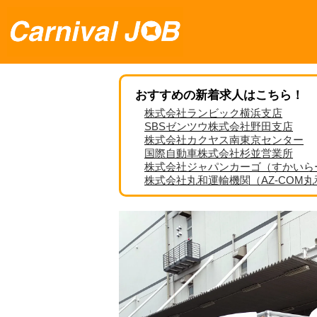
おすすめの新着求人はこちら！
株式会社ランビック横浜支店
SBSゼンツウ株式会社野田支店
株式会社カクヤス南東京センター
国際自動車株式会社杉並営業所
株式会社ジャパンカーゴ（すかいら
株式会社丸和運輸機関（AZ-COM