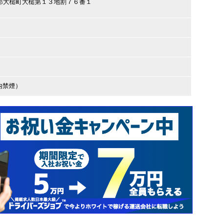
閉伊郡大槌町大槌第１３地割７６番１
内禁煙）