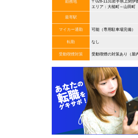
〒028-1131岩手県上
勤務地
エリア：大槌町～山田町
最寄駅
マイカー通勤
可能（専用駐車場完備）
転勤
なし
受動喫煙対策
受動喫煙の対策あり（屋