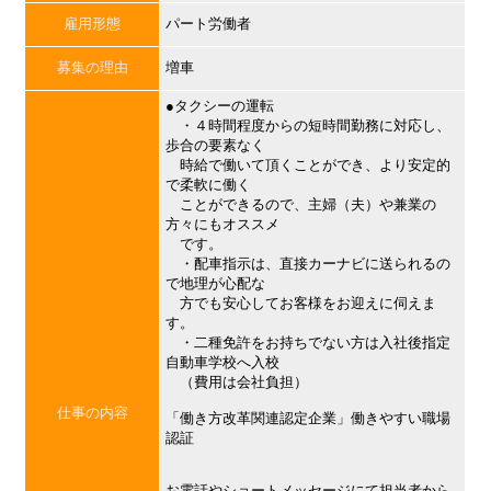
雇用形態
パート労働者
募集の理由
増車
●タクシーの運転
・４時間程度からの短時間勤務に対応し、
歩合の要素なく
時給で働いて頂くことができ、より安定的
で柔軟に働く
ことができるので、主婦（夫）や兼業の
方々にもオススメ
です。
・配車指示は、直接カーナビに送られるの
で地理が心配な
方でも安心してお客様をお迎えに伺えま
す。
・二種免許をお持ちでない方は入社後指定
自動車学校へ入校
（費用は会社負担）
仕事の内容
「働き方改革関連認定企業」働きやすい職場
認証
お電話やショートメッセージにて担当者から