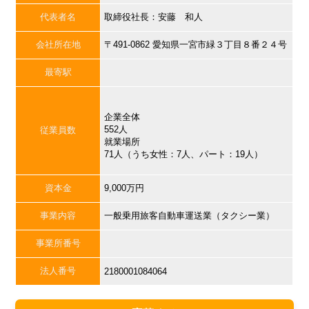
代表者名
取締役社長：安藤 和人
会社所在地
〒491-0862 愛知県一宮市緑３丁目８番２４号
最寄駅
企業全体
552人
従業員数
就業場所
71人（うち女性：7人、パート：19人）
資本金
9,000万円
事業内容
一般乗用旅客自動車運送業（タクシー業）
事業所番号
法人番号
2180001084064