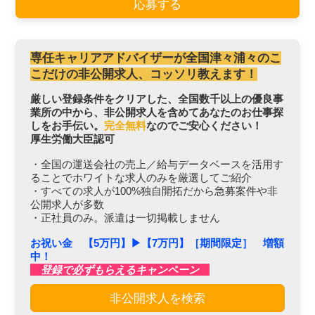
応募する
専任キャリアアドバイザーが全国津々浦々のこ
こだけの非公開求人、コッソリ教えます！
厳しい登録条件をクリアした、全国数千以上の優良事
業所の中から、非公開求人を含めてあなたのお仕事探
しをお手伝い。
完全無料
なのでご安心ください！
厚生労働大臣認可
・全国の運送会社の売上／給与データベースを活用す
ることでホワイトな求人のみを厳選してご紹介
・すべての求人が100%独自開拓だから急募案件や非
公開求人が多数
・正社員のみ。派遣は一切掲載しません
お祝い金 【5万円】▶︎【7万円】［期間限定］ 増額
中！
登録で必ずもらえるキャンペーン
非公開求人を検索