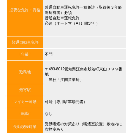
普通自動車運転免許一種免許（取得後３年経
必要な免許・資格
過所有者）必須
普通自動車運転免許
必須（オートマ（AT）限定可）
普通自動車免許
年齢
不問
〒483-8012愛知県江南市般若町東山３９９番
勤務地
地
当社「江南営業所」
最寄駅
マイカー通勤
可能（専用駐車場完備）
転勤
なし
受動喫煙の対策あり（喫煙室設置）敷地内に
受動喫煙対策
喫煙室あり