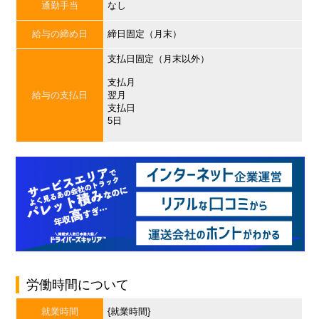
通勤手当
なし
給与の締め日
締日固定（月末）
支払日固定（月末以外）
支払月
給与の支払日
翌月
支払日
5日
労働時間について
就業時間
{就業時間}