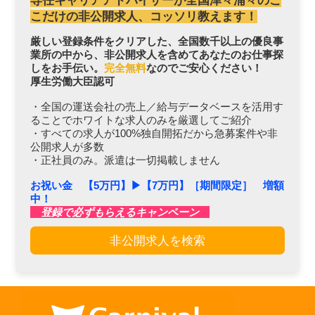
専任キャリアアドバイザーが全国津々浦々のこ
こだけの非公開求人、コッソリ教えます！
厳しい登録条件をクリアした、全国数千以上の優良事
業所の中から、非公開求人を含めてあなたのお仕事探
しをお手伝い。
完全無料
なのでご安心ください！
厚生労働大臣認可
・全国の運送会社の売上／給与データベースを活用す
ることでホワイトな求人のみを厳選してご紹介
・すべての求人が100%独自開拓だから急募案件や非
公開求人が多数
・正社員のみ。派遣は一切掲載しません
お祝い金 【5万円】▶︎【7万円】［期間限定］ 増額
中！
登録で必ずもらえるキャンペーン
非公開求人を検索