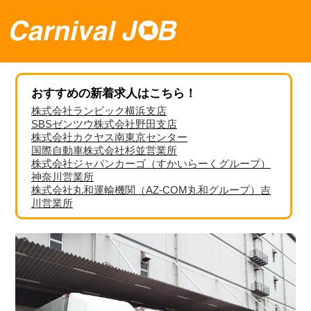
おすすめの新着求人はこちら！
株式会社ランビック横浜支店
SBSゼンツウ株式会社野田支店
株式会社カクヤス南東京センター
国際自動車株式会社杉並営業所
株式会社ジャパンカーゴ（すかいらーくグループ）
神奈川営業所
株式会社丸和運輸機関（AZ-COM丸和グループ）吉
川営業所