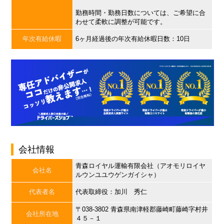
勤務時間・勤務日数については、ご希望に合
わせて柔軟に調整が可能です。
年次有給休暇
6ヶ月経過後の年次有給休暇日数：10日
会社情報
青森ロイヤル運輸有限会社（アオモリロイヤ
会社名
ルウンユユウゲンガイシャ）
代表者名
代表取締役：加川 秀仁
〒038-3802 青森県南津軽郡藤崎町藤崎字村井
会社所在地
４５－１