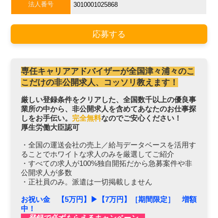
法人番号
3010001025868
応募する
専任キャリアアドバイザーが全国津々浦々のこ
こだけの非公開求人、コッソリ教えます！
厳しい登録条件をクリアした、全国数千以上の優良事
業所の中から、非公開求人を含めてあなたのお仕事探
しをお手伝い。
完全無料
なのでご安心ください！
厚生労働大臣認可
・全国の運送会社の売上／給与データベースを活用す
ることでホワイトな求人のみを厳選してご紹介
・すべての求人が100%独自開拓だから急募案件や非
公開求人が多数
・正社員のみ。派遣は一切掲載しません
お祝い金 【5万円】▶︎【7万円】［期間限定］ 増額
中！
登録で必ずもらえるキャンペーン