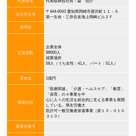
代表者名
代表取締役社長：森 信介
〒444-0043 愛知県岡崎市唐沢町１１－５
会社所在地
第一生命・三井住友海上岡崎ビル２Ｆ
最寄駅
企業全体
88000人
従業員数
就業場所
58人（うち女性：41人、パート：51人）
資本金
1億円
「医療関連」「介護・ヘルスケア」「教育」
「保育」の４事業を中
心に人々の生活を総合的に支える事業を展開
事業内容
している。厚生労働大
臣許可一般労働者派遣事業（派１３－０１０
３１０）
事業所番号