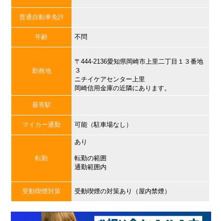
普通自動車免許
年齢
不問
〒444-2136愛知県岡崎市上里二丁目１３番地
３
勤務地
ニチイケアセンター上里
岡崎信用金庫の近隣にあります。
最寄駅
マイカー通勤
可能（駐車場なし）
あり
転勤
転勤の範囲
通勤範囲内
受動喫煙対策
受動喫煙の対策あり（屋内禁煙）