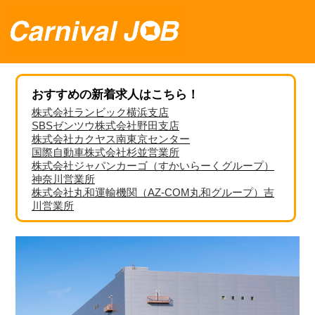
おすすめの新着求人はこちら！
株式会社ランビック横浜支店
SBSゼンツウ株式会社野田支店
株式会社カクヤス南東京センター
国際自動車株式会社杉並営業所
株式会社ジャパンカーゴ（すかいらーくグループ）
神奈川営業所
株式会社丸和運輸機関（AZ-COM丸和グループ）吉
川営業所