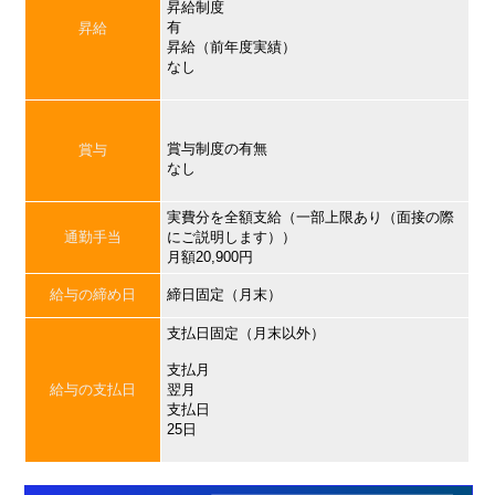
昇給制度
有
昇給
昇給（前年度実績）
なし
賞与制度の有無
賞与
なし
実費分を全額支給（一部上限あり（面接の際
通勤手当
にご説明します））
月額20,900円
給与の締め日
締日固定（月末）
支払日固定（月末以外）
支払月
給与の支払日
翌月
支払日
25日