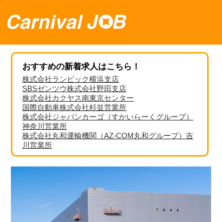
おすすめの新着求人はこちら！
株式会社ランビック横浜支店
SBSゼンツウ株式会社野田支店
株式会社カクヤス南東京センター
国際自動車株式会社杉並営業所
株式会社ジャパンカーゴ（すかいらーくグループ）
神奈川営業所
株式会社丸和運輸機関（AZ-COM丸和グループ）吉
川営業所