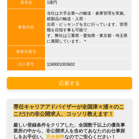
資本金
1億円
当社は大手企業への輸送・倉庫管理を実施。
紙製品の輸送・入荷・
出荷・ピッキングを主に行っています。管理
事業内容
職を目指す事も可能で
す。弊社は三重県・愛知県・東京都・埼玉県
に展開しています。＊
事業所番号
法人番号
1190001003602
応募する
専任キャリアアドバイザーが全国津々浦々のこ
こだけの非公開求人、コッソリ教えます！
厳しい登録条件をクリアした、全国数千以上の優良事
業所の中から、非公開求人を含めてあなたのお仕事探
しをお手伝い。
完全無料
なのでご安心ください！