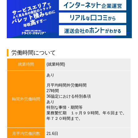
労働時間について
就業時間
{就業時間}
あり
月平均時間外労働時間
27時間
36協定における特別条項
時間外労働時間
あり
特別な事情・期間等
業務繁忙期 １ヶ月９９時間。年６回まで。
年７２０時間まで。
月平均労働日数
21.6日