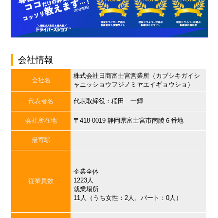
会社情報
株式会社日商富士宮営業所（カブシキガイシ
会社名
ャニッショウフジノミヤエイギョウショ）
代表者名
代表取締役：稲田 一輝
会社所在地
〒418-0019 静岡県富士宮市南陵６番地
最寄駅
企業全体
1223人
従業員数
就業場所
11人（うち女性：2人、パート：0人）