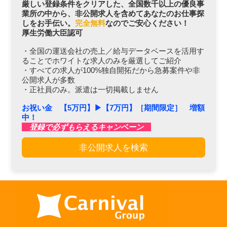
厳しい登録条件をクリアした、全国数千以上の優良事
業所の中から、非公開求人を含めてあなたのお仕事探
しをお手伝い。
完全無料
なのでご安心ください！
厚生労働大臣認可
・全国の運送会社の売上／給与データベースを活用す
ることでホワイトな求人のみを厳選してご紹介
・すべての求人が100%独自開拓だから急募案件や非
公開求人が多数
・正社員のみ。派遣は一切掲載しません
お祝い金 【5万円】▶︎【7万円】［期間限定］ 増額
中！
登録で必ずもらえるキャンペーン
非公開求人を検索