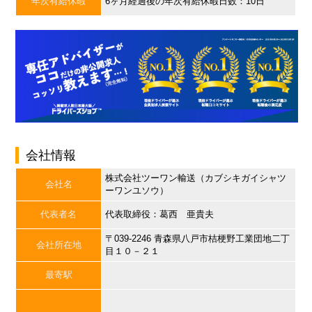
年次有給休暇
6ヶ月経過後の年次有給休暇日数：10日
会社情報
株式会社ツーワン輸送（カブシキガイシャツ
会社名
ーワンユソウ）
代表者名
代表取締役：葛西 亜貴夫
〒039-2246 青森県八戸市桔梗野工業団地二丁
会社所在地
目１０－２１
最寄駅