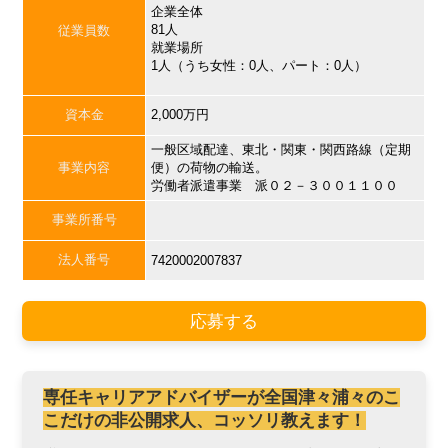
企業全体
81人
従業員数
就業場所
1人（うち女性：0人、パート：0人）
資本金
2,000万円
一般区域配達、東北・関東・関西路線（定期
事業内容
便）の荷物の輸送。
労働者派遣事業 派０２－３００１１００
事業所番号
法人番号
7420002007837
応募する
専任キャリアアドバイザーが全国津々浦々のこ
こだけの非公開求人、コッソリ教えます！