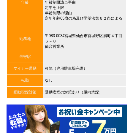
年齢
年齢制限該当事由
定年を上限
年齢制限の理由
定年年齢65歳の為及び労基法第６２条による
〒983-0034宮城県仙台市宮城野区扇町４丁目
勤務地
６－８
仙台営業所
最寄駅
マイカー通勤
可能（専用駐車場完備）
転勤
なし
受動喫煙対策
受動喫煙の対策あり（屋内禁煙）