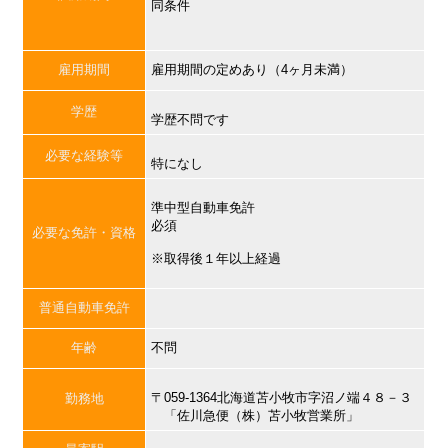
同条件
雇用期間
雇用期間の定めあり（4ヶ月未満）
学歴
学歴不問です
必要な経験等
特になし
準中型自動車免許
必須
必要な免許・資格
※取得後１年以上経過
普通自動車免許
年齢
不問
〒059-1364北海道苫小牧市字沼ノ端４８－３
勤務地
「佐川急便（株）苫小牧営業所」