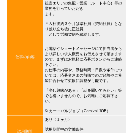
担当エリアの集配・営業（ルート中心）等の
業務を行っていただき
ます。
＊入社後約３ケ月は準社員（契約社員）とな
り独り立ち後に正社員
として労働契約を締結します。
お電話やショートメッセージにて担当者から
より詳しい求人概要をお伝えさせて頂きます
仕事の内容
ので、まずはお気軽に応募ボタンからご連絡
下さい。
お仕事の内容や、勤務時間・日数や条件につ
いては、応募者さまの前職でのご経験やご希
望に合わせて柔軟に調整が可能です。
「少し興味がある」「話を聞いてみたい」等
でも構いませんので、お気軽にご応募下さ
い。
©︎ カーニバルジョブ（Carnival JOB）
あり〈１ヶ月〉
試用期間中の労働条件
試用期間