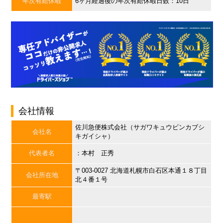
年次有給休暇
6ヶ月経過後の年次有給休暇日数：10日
会社情報
佐川急便株式会社（サガワキュウビンカブシ
会社名
キガイシャ）
代表者名
：本村 正秀
〒003-0027 北海道札幌市白石区本通１８丁目
会社所在地
北４番１号
最寄駅