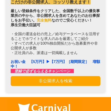
こだけの非公開求人、コッソリ教えます！
厳しい登録条件をクリアした、全国数千以上の優良事
業所の中から、非公開求人を含めてあなたのお仕事探
しをお手伝い。
完全無料
なのでご安心ください！
厚生労働大臣認可
・全国の運送会社の売上／給与データベースを活用す
ることでホワイトな求人のみを厳選してご紹介
・すべての求人が100%独自開拓だから急募案件や非
公開求人が多数
・正社員のみ。派遣は一切掲載しません
お祝い金 【5万円】▶︎【7万円】［期間限定］ 増額
中！
登録で必ずもらえるキャンペーン
非公開求人を検索