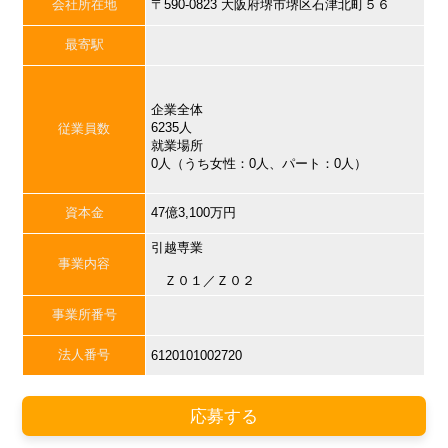
会社所在地
〒590-0823 大阪府堺市堺区石津北町５６
最寄駅
企業全体
6235人
従業員数
就業場所
0人（うち女性：0人、パート：0人）
資本金
47億3,100万円
引越専業
事業内容
Ｚ０１／Ｚ０２
事業所番号
法人番号
6120101002720
応募する