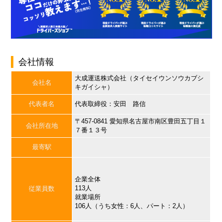
会社情報
大成運送株式会社（タイセイウンソウカブシ
会社名
キガイシャ）
代表者名
代表取締役：安田 路信
〒457-0841 愛知県名古屋市南区豊田五丁目１
会社所在地
７番１３号
最寄駅
企業全体
113人
従業員数
就業場所
106人（うち女性：6人、パート：2人）