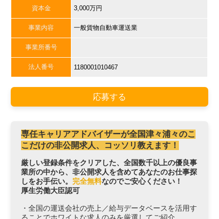
資本金
3,000万円
事業内容
一般貨物自動車運送業
事業所番号
法人番号
1180001010467
応募する
専任キャリアアドバイザーが全国津々浦々のこ
こだけの非公開求人、コッソリ教えます！
厳しい登録条件をクリアした、全国数千以上の優良事
業所の中から、非公開求人を含めてあなたのお仕事探
しをお手伝い。
完全無料
なのでご安心ください！
厚生労働大臣認可
・全国の運送会社の売上／給与データベースを活用す
ることでホワイトな求人のみを厳選してご紹介