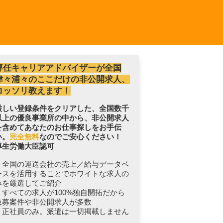
専任キャリアアドバイザーが全国
津々浦々のここだけの非公開求人、
コッソリ教えます！
厳しい登録条件をクリアした、全国数千
以上の優良事業所の中から、非公開求人
を含めてあなたのお仕事探しをお手伝
い。
完全無料
なのでご安心ください！
厚生労働大臣認可
・全国の運送会社の売上／給与データベ
ースを活用することでホワイトな求人の
みを厳選してご紹介
・すべての求人が100%独自開拓だから
急募案件や非公開求人が多数
・正社員のみ。派遣は一切掲載しません