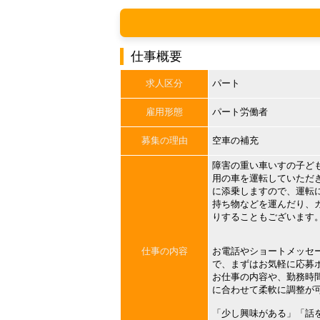
仕事概要
求人区分
パート
雇用形態
パート労働者
募集の理由
空車の補充
障害の重い車いすの子ど
用の車を運転していただ
に添乗しますので、運転
持ち物などを運んだり、
りすることもございます
仕事の内容
お電話やショートメッセ
で、まずはお気軽に応募
お仕事の内容や、勤務時
に合わせて柔軟に調整が
「少し興味がある」「話