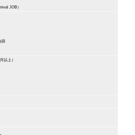
val JOB）
内容
ヶ月以上）