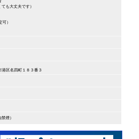
者
くても大丈夫です）
定可）
古屋市港区名四町１８３番３
内禁煙）