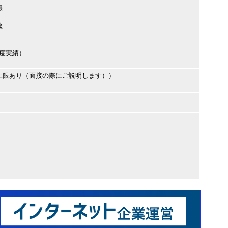
無
数
前年度実績）
上限あり（面接の際にご説明します））