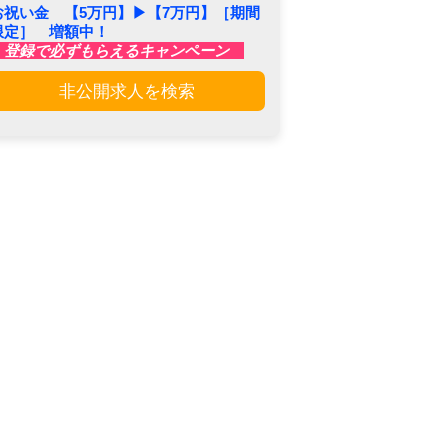
お祝い金 【5万円】▶︎【7万円】［期間
限定］ 増額中！
登録で必ずもらえるキャンペーン
非公開求人を検索