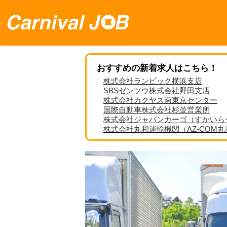
おすすめの新着求人はこちら！
株式会社ランビック横浜支店
SBSゼンツウ株式会社野田支店
株式会社カクヤス南東京センター
国際自動車株式会社杉並営業所
株式会社ジャパンカーゴ（すかいら
株式会社丸和運輸機関（AZ-COM