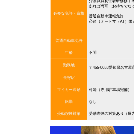
介護職員初任者研修修了
あれば尚可（お持ちでな
必要な免許・資格
普通自動車運転免許
必須（オートマ（AT）限
普通自動車免許
年齢
不問
勤務地
〒455-0053愛知県名
最寄駅
マイカー通勤
可能（専用駐車場完備）
転勤
なし
受動喫煙対策
受動喫煙の対策あり（屋