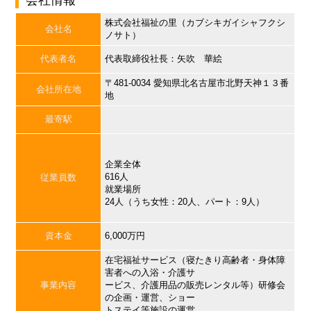
会社情報
株式会社福祉の里（カブシキガイシャフクシ
会社名
ノサト）
代表者名
代表取締役社長：矢吹 華絵
〒481-0034 愛知県北名古屋市北野天神１３番
会社所在地
地
最寄駅
企業全体
616人
従業員数
就業場所
24人（うち女性：20人、パート：9人）
資本金
6,000万円
在宅福祉サービス（寝たきり高齢者・身体障
害者への入浴・介護サ
事業内容
ービス、介護用品の販売レンタル等）研修会
の企画・運営、ショー
トステイ等施設の運営