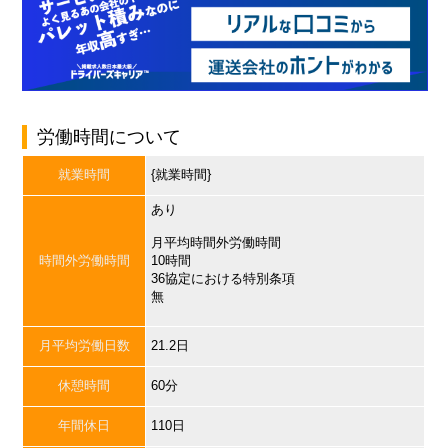
労働時間について
就業時間
{就業時間}
あり
月平均時間外労働時間
時間外労働時間
10時間
36協定における特別条項
無
月平均労働日数
21.2日
休憩時間
60分
年間休日
110日