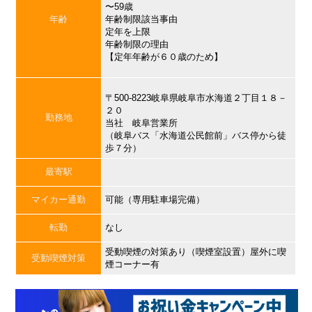
〜59歳
年齢
年齢制限該当事由
定年を上限
年齢制限の理由
【定年年齢が６０歳のため】
〒500-8223岐阜県岐阜市水海道２丁目１８－
２０
勤務地
当社 岐阜営業所
（岐阜バス「水海道公民館前」バス停から徒
歩７分）
最寄駅
マイカー通勤
可能（専用駐車場完備）
転勤
なし
受動喫煙の対策あり（喫煙室設置）屋外に喫
受動喫煙対策
煙コーナー有