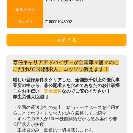
事業所番号
法人番号
7180001046002
応募する
専任キャリアアドバイザーが全国津々浦々のこ
こだけの非公開求人、コッソリ教えます！
厳しい登録条件をクリアした、全国数千以上の優良事
業所の中から、非公開求人を含めてあなたのお仕事探
しをお手伝い。
完全無料
なのでご安心ください！
厚生労働大臣認可
・全国の運送会社の売上／給与データベースを活用す
ることでホワイトな求人のみを厳選してご紹介
・すべての求人が100%独自開拓だから急募案件や非
公開求人が多数
・正社員のみ。派遣は一切掲載しません