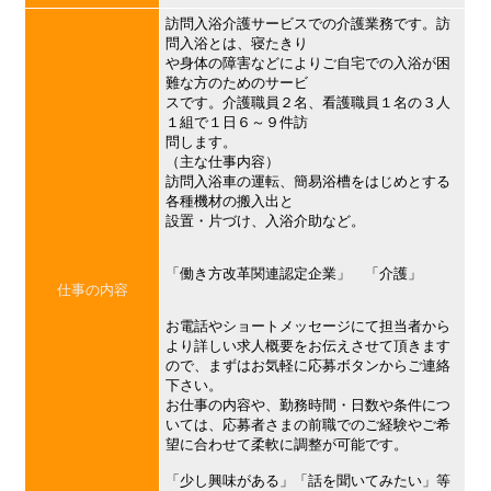
訪問入浴介護サービスでの介護業務です。訪
問入浴とは、寝たきり
や身体の障害などによりご自宅での入浴が困
難な方のためのサービ
スです。介護職員２名、看護職員１名の３人
１組で１日６～９件訪
問します。
（主な仕事内容）
訪問入浴車の運転、簡易浴槽をはじめとする
各種機材の搬入出と
設置・片づけ、入浴介助など。
「働き方改革関連認定企業」 「介護」
仕事の内容
お電話やショートメッセージにて担当者から
より詳しい求人概要をお伝えさせて頂きます
ので、まずはお気軽に応募ボタンからご連絡
下さい。
お仕事の内容や、勤務時間・日数や条件につ
いては、応募者さまの前職でのご経験やご希
望に合わせて柔軟に調整が可能です。
「少し興味がある」「話を聞いてみたい」等