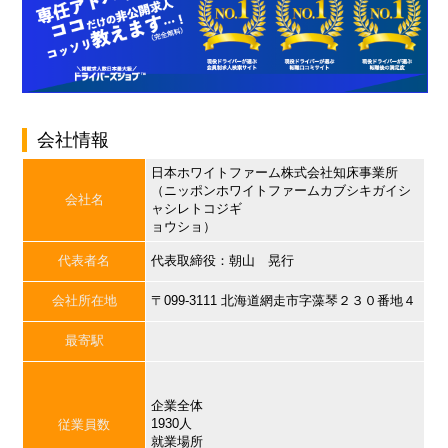
会社情報
日本ホワイトファーム株式会社知床事業所
（ニッポンホワイトファームカブシキガイシ
会社名
ャシレトコジギ
ョウショ）
代表者名
代表取締役：朝山 晃行
会社所在地
〒099-3111 北海道網走市字藻琴２３０番地４
最寄駅
企業全体
1930人
従業員数
就業場所