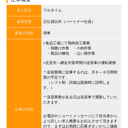
求人区分
フルタイム
雇用形態
正社員以外（パートナー社員）
募集の理由
増車
○食品工場にて鶏肉加工業務
・鶏懸け作業 ・小肉作業
・製品の梱包 ・はい積作業
○北見市～網走市藻琴間の送迎車の運転業務
＊送迎業務に従事するのは、月６～８日間程
度の予定です。
（シフト制：詳細は面接時に説明しま
す。）
＊送迎業務がある日は送迎車で通勤していた
だきます。
仕事の内容
お電話やショートメッセージにて担当者から
より詳しい求人概要をお伝えさせて頂きます
ので、まずはお気軽に応募ボタンからご連絡