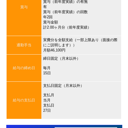
賞与（前年度実績）の有無
有
賞与
賞与（前年度実績）の回数
年2回
賞与金額
計2.00ヶ月分（前年度実績）
実費分を全額支給（一部上限あり（面接の際
通勤手当
にご説明します））
月額46,100円
締日固定（月末以外）
給与の締め日
毎月
15日
支払日固定（月末以外）
支払月
給与の支払日
当月
支払日
27日