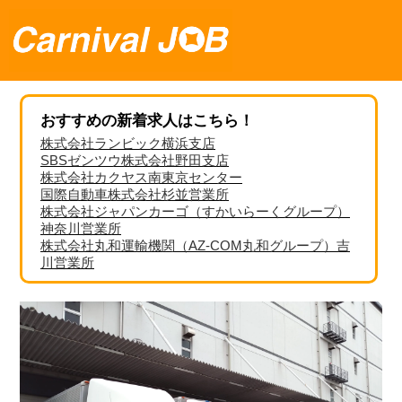
おすすめの新着求人はこちら！
株式会社ランビック横浜支店
SBSゼンツウ株式会社野田支店
株式会社カクヤス南東京センター
国際自動車株式会社杉並営業所
株式会社ジャパンカーゴ（すかいらーくグループ）
神奈川営業所
株式会社丸和運輸機関（AZ-COM丸和グループ）吉
川営業所