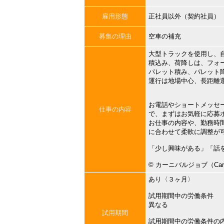
雇用形態
正社員以外（契約社員）
募集の理由
空車の補充
大型トラックを使用し、
積込み、荷降しは、フォ
パレット積み、パレット
運行は地場中心、長距離
お電話やショートメッセ
仕事の内容
で、まずはお気軽に応募
お仕事の内容や、勤務時
に合わせて柔軟に調整が
「少し興味がある」「話
©︎ カーニバルジョブ（Carni
あり〈３ヶ月〉
試用期間中の労働条件
異なる
試用期間
試用期間中の労働条件の