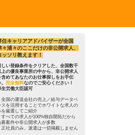
専任キャリアアドバイザーが全国
津々浦々のここだけの非公開求人、
コッソリ教えます！
厳しい登録条件をクリアした、全国数千
以上の優良事業所の中から、非公開求人
を含めてあなたのお仕事探しをお手伝
い。
完全無料
なのでご安心ください！
厚生労働大臣認可
・全国の運送会社の売上／給与データベ
ースを活用することでホワイトな求人の
みを厳選してご紹介
・すべての求人が100%独自開拓だから
急募案件や非公開求人が多数
・正社員のみ。派遣は一切掲載しません