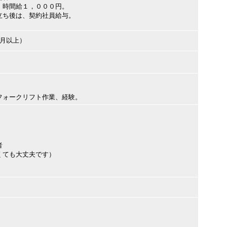
、時間給１，０００円。
立ち後は、契約社員給与。
ヶ月以上）
フォークリフト作業、経験。
者
くても大丈夫です）