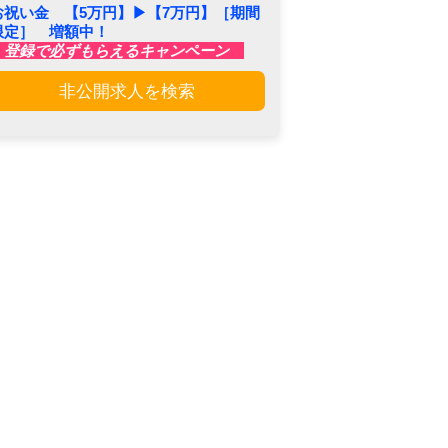
お祝い金 【5万円】▶︎【7万円】［期間
限定］ 増額中！
登録で必ずもらえるキャンペーン
非公開求人を検索