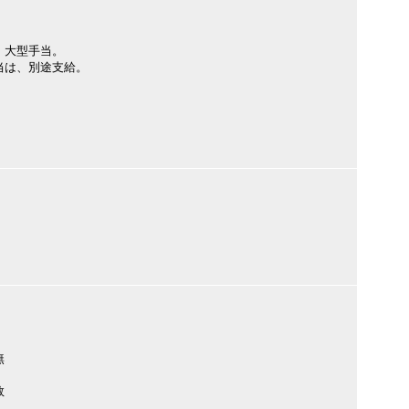
、大型手当。
当は、別途支給。
無
数