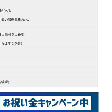
限がある
少者の深夜業務のため
市春日白弓３１番地
から徒歩２０分）
内禁煙）