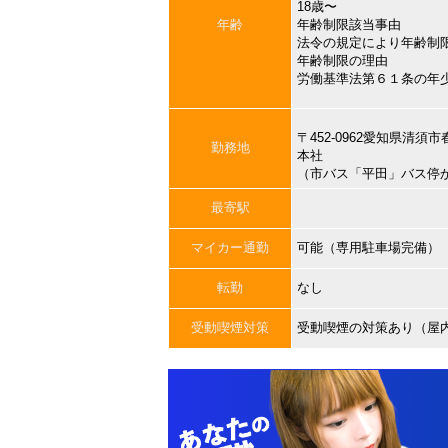
18歳〜
年齢
年齢制限該当事由
法令の規定により年齢制
年齢制限の理由
労働基準法第６１条の年
〒452-0962愛知県清須
勤務地
本社
（市バス「平田」バス停
最寄駅
マイカー通勤
可能（専用駐車場完備）
転勤
なし
受動喫煙対策
受動喫煙の対策あり（屋