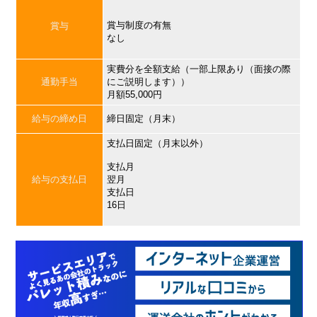
賞与制度の有無
賞与
なし
実費分を全額支給（一部上限あり（面接の際
通勤手当
にご説明します））
月額55,000円
給与の締め日
締日固定（月末）
支払日固定（月末以外）
支払月
給与の支払日
翌月
支払日
16日