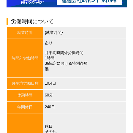
労働時間について
就業時間
{就業時間}
あり
月平均時間外労働時間
時間外労働時間
1時間
36協定における特別条項
無
月平均労働日数
10.4日
休憩時間
60分
年間休日
240日
休日
その他