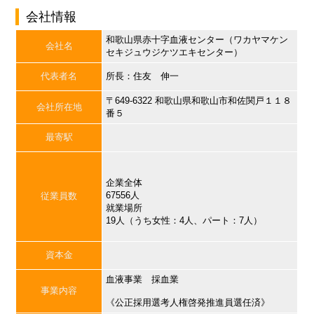
会社情報
和歌山県赤十字血液センター（ワカヤマケン
会社名
セキジュウジケツエキセンター）
代表者名
所長：住友 伸一
〒649-6322 和歌山県和歌山市和佐関戸１１８
会社所在地
番５
最寄駅
企業全体
67556人
従業員数
就業場所
19人（うち女性：4人、パート：7人）
資本金
血液事業 採血業
事業内容
《公正採用選考人権啓発推進員選任済》