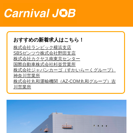
おすすめの新着求人はこちら！
株式会社ランビック横浜支店
SBSゼンツウ株式会社野田支店
株式会社カクヤス南東京センター
国際自動車株式会社杉並営業所
株式会社ジャパンカーゴ（すかいらーくグループ）
神奈川営業所
株式会社丸和運輸機関（AZ-COM丸和グループ）吉
川営業所