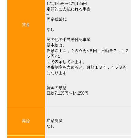
121,125円〜121,125円
定額的に支払われる手当
–
固定残業代
賃金
なし
その他の手当等付記事項
基本給は、
夜勤＠１４，２５０円×８回＋日勤＠７，１２
５円×１
回で表示しています。
深夜割増を含めると、月額１３４，４５３円
になります
賃金の形態
日給7,125円〜14,250円
昇給制度
昇給
なし