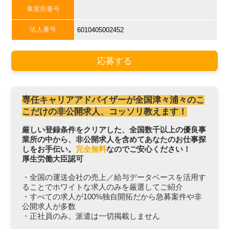
事業所番号
法人番号
6010405002452
応募する
専任キャリアアドバイザーが全国津々浦々のこ
こだけの非公開求人、コッソリ教えます！
厳しい登録条件をクリアした、全国数千以上の優良事
業所の中から、非公開求人を含めてあなたのお仕事探
しをお手伝い。
完全無料
なのでご安心ください！
厚生労働大臣認可
・全国の運送会社の売上／給与データベースを活用す
ることでホワイトな求人のみを厳選してご紹介
・すべての求人が100%独自開拓だから急募案件や非
公開求人が多数
・正社員のみ。派遣は一切掲載しません