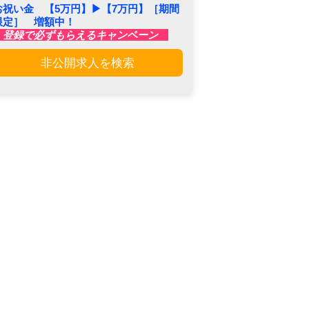
お祝い金 【5万円】▶︎【7万円】［期間
限定］ 増額中！
登録で必ずもらえるキャンペーン
非公開求人を検索