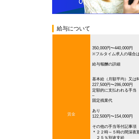
給与について
350,000円〜440,000円
※フルタイム求人の場合
給与報酬の詳細
基本給（月額平均）又は
227,500円〜286,000円
定額的に支払われる手当
–
固定残業代
あり
賃金
122,500円〜154,000円
その他の手当等付記事項
＊２２時～５時の間深夜
２５％別途支給