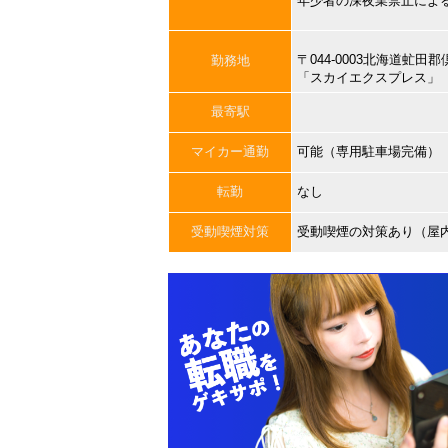
年少者の深夜業禁止によ
〒044-0003北海道虻
勤務地
「スカイエクスプレス」
最寄駅
マイカー通勤
可能（専用駐車場完備）
転勤
なし
受動喫煙対策
受動喫煙の対策あり（屋