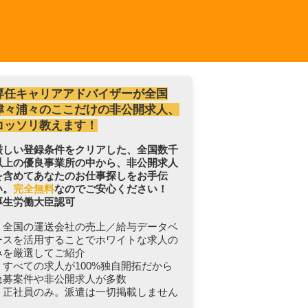
専任キャリアアドバイザーが全国
津々浦々のここだけの非公開求人、
コッソリ教えます！
厳しい登録条件をクリアした、全国数千
以上の優良事業所の中から、非公開求人
を含めてあなたのお仕事探しをお手伝
い。
完全無料
なのでご安心ください！
厚生労働大臣認可
・全国の運送会社の売上／給与データベ
ースを活用することでホワイトな求人の
みを厳選してご紹介
・すべての求人が100%独自開拓だから
急募案件や非公開求人が多数
・正社員のみ。派遣は一切掲載しません