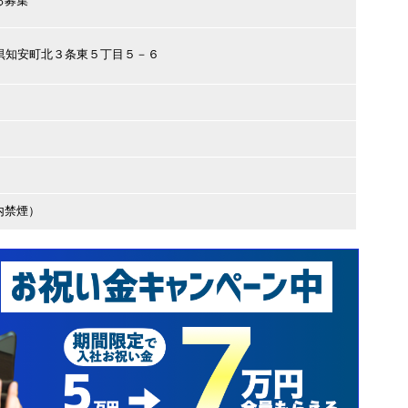
る募集
田郡倶知安町北３条東５丁目５－６
内禁煙）