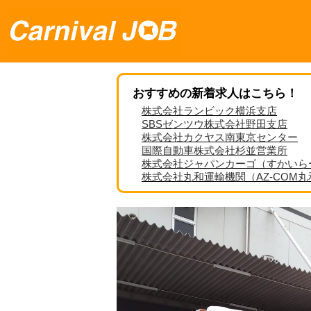
おすすめの新着求人はこちら！
株式会社ランビック横浜支店
SBSゼンツウ株式会社野田支店
株式会社カクヤス南東京センター
国際自動車株式会社杉並営業所
株式会社ジャパンカーゴ（すかいら
株式会社丸和運輸機関（AZ-COM