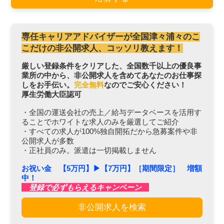
専任キャリアアドバイザーが全国津々浦々のこ
こだけの非公開求人、コッソリ教えます！
厳しい登録条件をクリアした、全国数千以上の優良事
業所の中から、非公開求人を含めてあなたのお仕事探
しをお手伝い。
完全無料
なのでご安心ください！
厚生労働大臣認可
・全国の運送会社の売上／給与データベースを活用す
ることでホワイトな求人のみを厳選してご紹介
・すべての求人が100%独自開拓だから急募案件や非
公開求人が多数
・正社員のみ。派遣は一切掲載しません
お祝い金 【5万円】▶︎【7万円】［期間限定］ 増額
中！
登録で必ずもらえるキャンペーン
非公開求人を検索