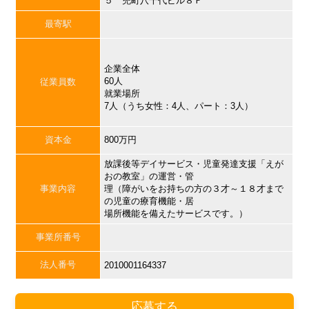
５ 兜町八千代ビル８Ｆ
最寄駅
企業全体
60人
従業員数
就業場所
7人（うち女性：4人、パート：3人）
資本金
800万円
放課後等デイサービス・児童発達支援「えが
おの教室」の運営・管
事業内容
理（障がいをお持ちの方の３才～１８才まで
の児童の療育機能・居
場所機能を備えたサービスです。）
事業所番号
法人番号
2010001164337
応募する