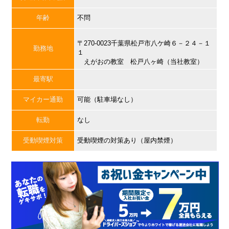
年齢
不問
〒270-0023千葉県松戸市八ケ崎６－２４－１
勤務地
１
えがおの教室 松戸八ヶ崎（当社教室）
最寄駅
マイカー通勤
可能（駐車場なし）
転勤
なし
受動喫煙対策
受動喫煙の対策あり（屋内禁煙）