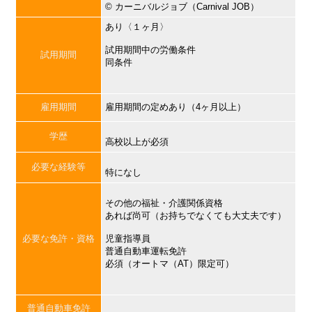
©︎ カーニバルジョブ（Carnival JOB）
あり〈１ヶ月〉
試用期間中の労働条件
試用期間
同条件
雇用期間
雇用期間の定めあり（4ヶ月以上）
学歴
高校以上が必須
必要な経験等
特になし
その他の福祉・介護関係資格
あれば尚可（お持ちでなくても大丈夫です）
必要な免許・資格
児童指導員
普通自動車運転免許
必須（オートマ（AT）限定可）
普通自動車免許