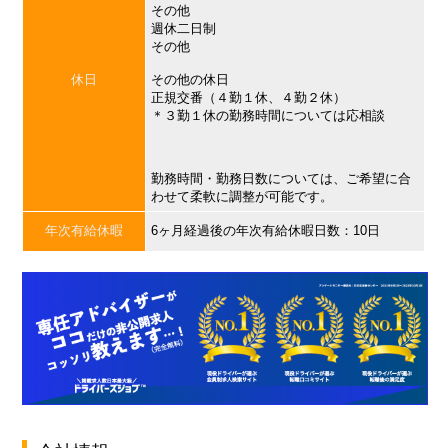
その他
週休二日制
その他
休日
その他の休日
正規交番（４勤１休、４勤２休）
＊３勤１休の勤務時間については応相談
勤務時間・勤務日数については、ご希望に合
わせて柔軟に調整が可能です。
年次有給休暇
6ヶ月経過後の年次有給休暇日数：10日