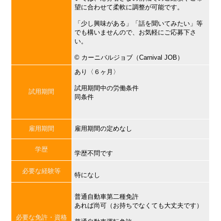
望に合わせて柔軟に調整が可能です。
「少し興味がある」「話を聞いてみたい」等
でも構いませんので、お気軽にご応募下さ
い。
©︎ カーニバルジョブ（Carnival JOB）
あり〈６ヶ月〉
試用期間中の労働条件
試用期間
同条件
雇用期間
雇用期間の定めなし
学歴
学歴不問です
必要な経験等
特になし
普通自動車第二種免許
あれば尚可（お持ちでなくても大丈夫です）
必要な免許・資格