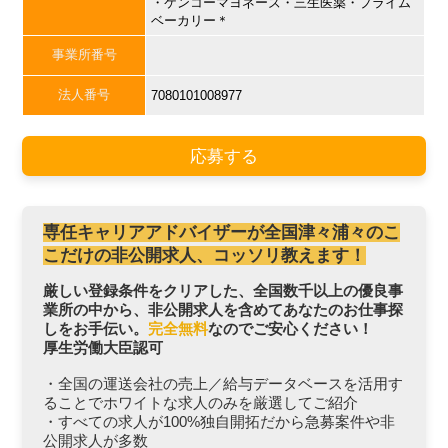
・ケンコーマヨネーズ・三生医薬・プライム
ベーカリー＊
事業所番号
法人番号
7080101008977
応募する
専任キャリアアドバイザーが全国津々浦々のこ
こだけの非公開求人、コッソリ教えます！
厳しい登録条件をクリアした、全国数千以上の優良事
業所の中から、非公開求人を含めてあなたのお仕事探
しをお手伝い。
完全無料
なのでご安心ください！
厚生労働大臣認可
・全国の運送会社の売上／給与データベースを活用す
ることでホワイトな求人のみを厳選してご紹介
・すべての求人が100%独自開拓だから急募案件や非
公開求人が多数