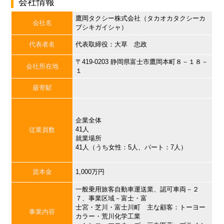
会社情報
鷹岡タクシー株式会社（タカオカタクシーカ
会社名
ブシキガイシャ）
代表者名
代表取締役：大草 忠政
〒419-0203 静岡県富士市鷹岡本町８－１８－
会社所在地
１
最寄駅
企業全体
41人
従業員数
就業場所
41人（うち女性：5人、パート：7人）
資本金
1,000万円
一般乗用旅客自動車運送業、認可車両－２
７、事業区域－富士・富
士宮・芝川・富士川町 主な顧客：トーヨー
事業内容
カラー・荒川化学工業