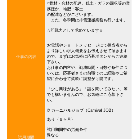
○骨材・合材の配達、残土・ガラの回収等の業
務ほか、堆肥・客土
の配達などがございます。
また、冬季間は排雪運搬業務も行います。
☆即戦力として求めています☆
お電話やショートメッセージにて担当者から
より詳しい求人概要をお伝えさせて頂きます
ので、まずはお気軽に応募ボタンからご連絡
仕事の内容
下さい。
お仕事の内容や、勤務時間・日数や条件につ
いては、応募者さまの前職でのご経験やご希
望に合わせて柔軟に調整が可能です。
「少し興味がある」「話を聞いてみたい」等
でも構いませんので、お気軽にご応募下さ
い。
©︎ カーニバルジョブ（Carnival JOB）
あり〈６ヶ月〉
試用期間中の労働条件
異なる
試用期間