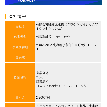
会社情報
有限会社睦建設運輸（ユウゲンガイシャムツ
会社名
ミケンセツウンユ）
代表者名
代表取締役：内村 伸也
〒048-2402 北海道余市郡仁木町大江１－５－
会社所在地
１
最寄駅
企業全体
28人
従業員数
就業場所
11人（うち女性：1人、パート：0人）
資本金
2,200万円
ユニック車によるコンクリート製品、土木建