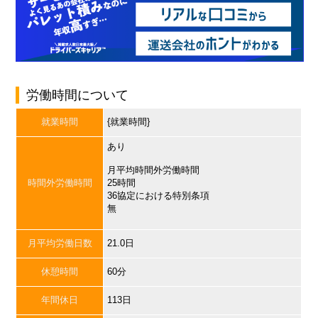
労働時間について
就業時間
{就業時間}
あり
月平均時間外労働時間
時間外労働時間
25時間
36協定における特別条項
無
月平均労働日数
21.0日
休憩時間
60分
年間休日
113日