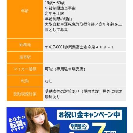
19歳〜59歳
年齢制限該当事由
年齢
定年を上限
年齢制限の理由
大型自動車運転免許取得年齢／定年年齢を上
限として募集
勤務地
〒417-0001静岡県富士市今泉４６９－１
最寄駅
マイカー通勤
可能（専用駐車場完備）
転勤
なし
受動喫煙の対策あり（屋内禁煙）屋外に喫煙
受動喫煙対策
場所あり