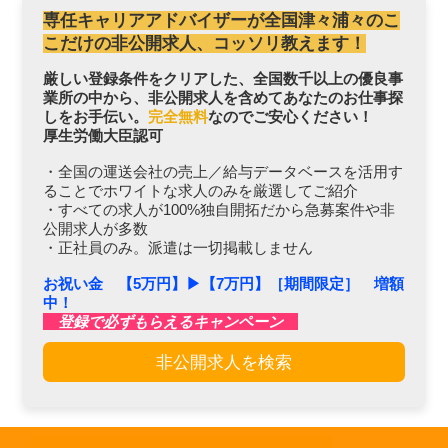
専任キャリアアドバイザーが全国津々浦々のこ
こだけの非公開求人、コッソリ教えます！
厳しい登録条件をクリアした、全国数千以上の優良事
業所の中から、非公開求人を含めてあなたのお仕事探
しをお手伝い。
完全無料
なのでご安心ください！
厚生労働大臣認可
・全国の運送会社の売上／給与データベースを活用す
ることでホワイトな求人のみを厳選してご紹介
・すべての求人が100%独自開拓だから急募案件や非
公開求人が多数
・正社員のみ。派遣は一切掲載しません
お祝い金 【5万円】▶︎【7万円】［期間限定］ 増額
中！
登録で必ずもらえるキャンペーン
非公開求人を検索