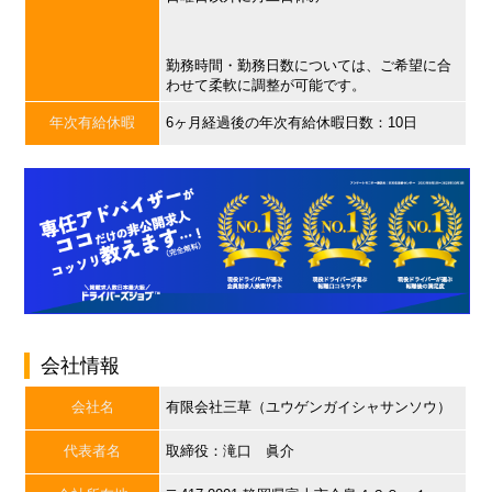
勤務時間・勤務日数については、ご希望に合
わせて柔軟に調整が可能です。
年次有給休暇
6ヶ月経過後の年次有給休暇日数：10日
会社情報
会社名
有限会社三草（ユウゲンガイシャサンソウ）
代表者名
取締役：滝口 眞介