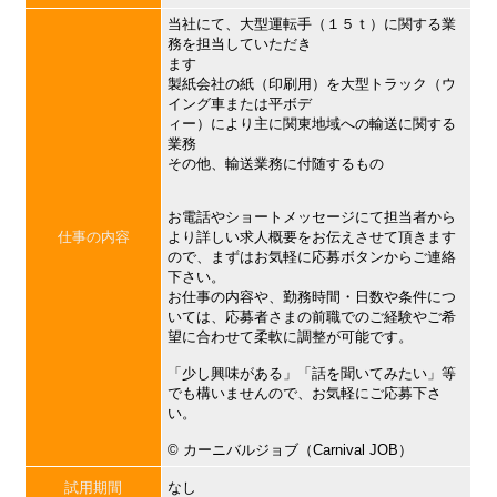
当社にて、大型運転手（１５ｔ）に関する業
務を担当していただき
ます
製紙会社の紙（印刷用）を大型トラック（ウ
イング車または平ボデ
ィー）により主に関東地域への輸送に関する
業務
その他、輸送業務に付随するもの
お電話やショートメッセージにて担当者から
仕事の内容
より詳しい求人概要をお伝えさせて頂きます
ので、まずはお気軽に応募ボタンからご連絡
下さい。
お仕事の内容や、勤務時間・日数や条件につ
いては、応募者さまの前職でのご経験やご希
望に合わせて柔軟に調整が可能です。
「少し興味がある」「話を聞いてみたい」等
でも構いませんので、お気軽にご応募下さ
い。
©︎ カーニバルジョブ（Carnival JOB）
試用期間
なし