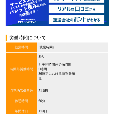
労働時間について
就業時間
{就業時間}
あり
月平均時間外労働時間
時間外労働時間
5時間
36協定における特別条項
無
月平均労働日数
21.0日
休憩時間
60分
年間休日
113日