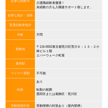
必要な経験等
介護職経験者優遇！
未経験の方も入職後サポート致します。
必要な免許・資格
普通自動車免許
年齢
不問
〒116-0002東京都荒川区荒川６－１３－２小
勤務地
林ビル１階
エバーウォーク町屋
最寄駅
マイカー通勤
不可能
あり
転勤
転勤の範囲
墨田区または葛飾区・荒川区
受動喫煙対策
受動喫煙の対策あり（屋内禁煙）