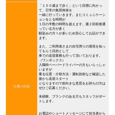
「１００歳まで歩く」という目標に向かっ
て、日常の集団体操を
一緒に行っていきます。またコミュニケーシ
ョンをとる時間が
１日の半数の時間を超えます。週２回前後通
っている方が多く
馴染みの方々が多いため安心してお話ができ
ます。
また、ご利用者さまの自宅周りの環境を知っ
てもらう目的として
車での送迎業務も行って頂いております。
（ワンボックス）
入職時ペーパードライバーの方もいらっしゃ
いますが
乗る位置・介助方法・運転技術など確認した
後から送迎スタート
となりますので前向きな意思をお持ちの方は
仕事の内容
ぜひご応募ください。
未経験、ブランクのある方もスタッフがポー
トします。
お電話やショートメッセージにて担当者から