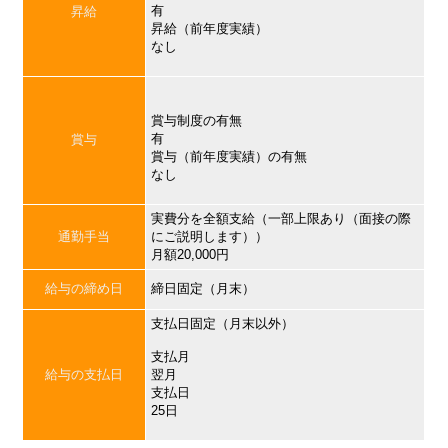
有
昇給
昇給（前年度実績）
なし
賞与制度の有無
有
賞与
賞与（前年度実績）の有無
なし
実費分を全額支給（一部上限あり（面接の際
通勤手当
にご説明します））
月額20,000円
給与の締め日
締日固定（月末）
支払日固定（月末以外）
支払月
給与の支払日
翌月
支払日
25日