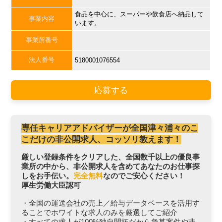
食品を中心に、スーパーや飲食店へ納品して
事業内容
います。
事業所番号
法人番号
5180001076554
応募する
専任キャリアアドバイザーが全国津々浦々のこ
こだけの非公開求人、コッソリ教えます！
厳しい登録条件をクリアした、全国数千以上の優良事
業所の中から、非公開求人を含めてあなたのお仕事探
しをお手伝い。
完全無料
なのでご安心ください！
厚生労働大臣認可
・全国の運送会社の売上／給与データベースを活用す
ることでホワイトな求人のみを厳選してご紹介
・すべての求人が100%独自開拓だから急募案件や非