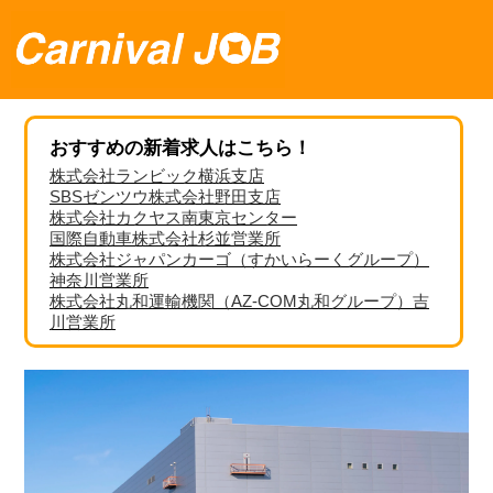
おすすめの新着求人はこちら！
株式会社ランビック横浜支店
SBSゼンツウ株式会社野田支店
株式会社カクヤス南東京センター
国際自動車株式会社杉並営業所
株式会社ジャパンカーゴ（すかいらーくグループ）
神奈川営業所
株式会社丸和運輸機関（AZ-COM丸和グループ）吉
川営業所