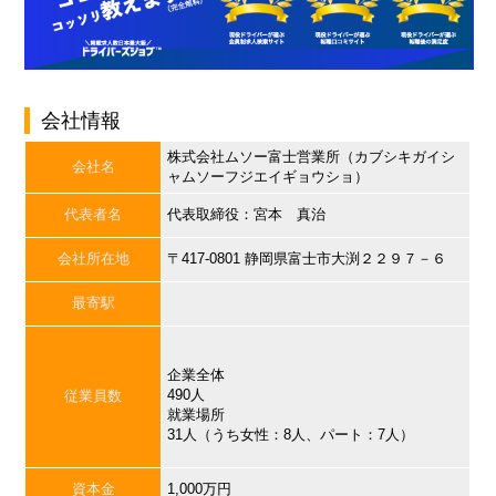
会社情報
株式会社ムソー富士営業所（カブシキガイシ
会社名
ャムソーフジエイギョウショ）
代表者名
代表取締役：宮本 真治
会社所在地
〒417-0801 静岡県富士市大渕２２９７－６
最寄駅
企業全体
490人
従業員数
就業場所
31人（うち女性：8人、パート：7人）
資本金
1,000万円