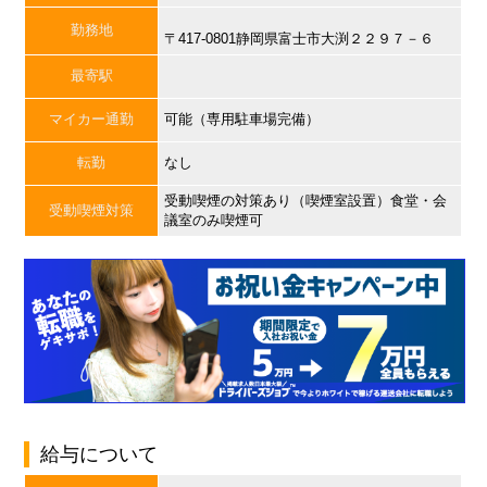
勤務地
〒417-0801静岡県富士市大渕２２９７－６
最寄駅
マイカー通勤
可能（専用駐車場完備）
転勤
なし
受動喫煙の対策あり（喫煙室設置）食堂・会
受動喫煙対策
議室のみ喫煙可
給与について