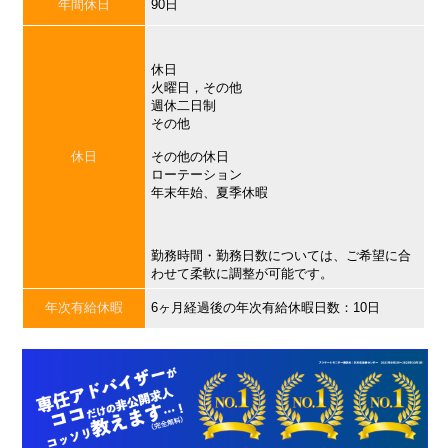
年間休日
90日
休日
火曜日，その他
週休二日制
その他
休日
その他の休日
ローテーション
年末年始、夏季休暇
勤務時間・勤務日数については、ご希望に合
わせて柔軟に調整が可能です。
年次有給休暇
6ヶ月経過後の年次有給休暇日数：10日