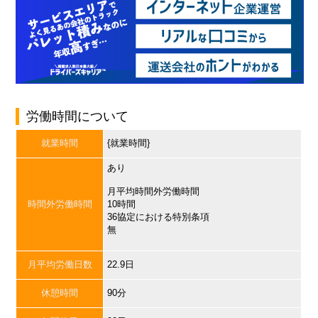
労働時間について
就業時間
{就業時間}
あり
月平均時間外労働時間
時間外労働時間
10時間
36協定における特別条項
無
月平均労働日数
22.9日
休憩時間
90分