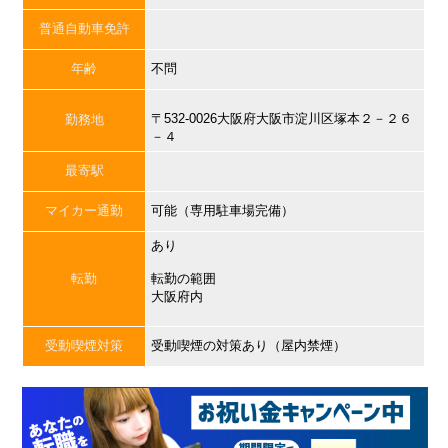
普通自動車免許
年齢
不問
〒532-0026大阪府大阪市淀川区塚本２－２６
勤務地
－４
最寄駅
マイカー通勤
可能（専用駐車場完備）
あり
転勤
転勤の範囲
大阪府内
受動喫煙対策
受動喫煙の対策あり（屋内禁煙）