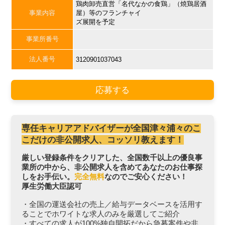
鶏肉卸売直営「名代なかの食鶏」（焼鶏居酒
事業内容
屋）等のフランチャイ
ズ展開を予定
事業所番号
法人番号
3120901037043
応募する
専任キャリアアドバイザーが全国津々浦々のこ
こだけの非公開求人、コッソリ教えます！
厳しい登録条件をクリアした、全国数千以上の優良事
業所の中から、非公開求人を含めてあなたのお仕事探
しをお手伝い。
完全無料
なのでご安心ください！
厚生労働大臣認可
・全国の運送会社の売上／給与データベースを活用す
ることでホワイトな求人のみを厳選してご紹介
・すべての求人が100%独自開拓だから急募案件や非