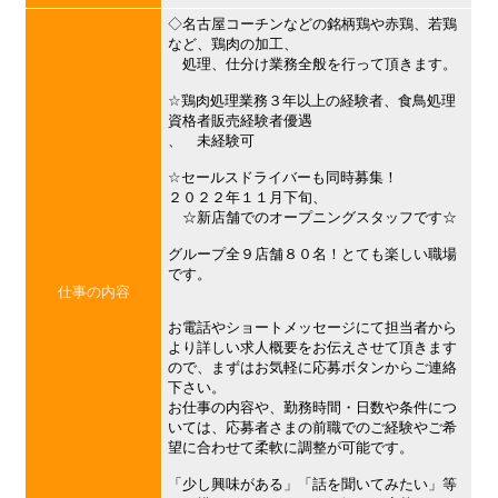
◇名古屋コーチンなどの銘柄鶏や赤鶏、若鶏
など、鶏肉の加工、
処理、仕分け業務全般を行って頂きます。
☆鶏肉処理業務３年以上の経験者、食鳥処理
資格者販売経験者優遇
、 未経験可
☆セールスドライバーも同時募集！
２０２２年１１月下旬、
☆新店舗でのオープニングスタッフです☆
グループ全９店舗８０名！とても楽しい職場
です。
仕事の内容
お電話やショートメッセージにて担当者から
より詳しい求人概要をお伝えさせて頂きます
ので、まずはお気軽に応募ボタンからご連絡
下さい。
お仕事の内容や、勤務時間・日数や条件につ
いては、応募者さまの前職でのご経験やご希
望に合わせて柔軟に調整が可能です。
「少し興味がある」「話を聞いてみたい」等