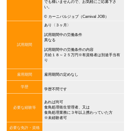
でも構いませんので、お気軽にご応募下さ
い。
©︎ カーニバルジョブ（Carnival JOB）
あり〈３ヶ月〉
試用期間中の労働条件
異なる
試用期間
試用期間中の労働条件の内容
月給１８～２５万円※有資格者は別途手当有
り
雇用期間
雇用期間の定めなし
学歴
学歴不問です
あれば尚可
食鳥処理衛生管理者、又は
必要な経験等
食鳥処理業務に３年以上携わっていた方
※未経験者可
必要な免許・資格