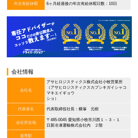
年次有給休暇
6ヶ月経過後の年次有給休暇日数：10日
会社情報
アサヒロジスティクス株式会社小牧営業所
（アサヒロジスティクスカブシキガイシャコ
会社名
マキエイギョウ
ショ）
代表者名
代表取締役社長：横塚 元樹
〒485-0045 愛知県小牧市川西１－３－１
会社所在地
日新冷凍運輸株式会社内 ２階
最寄駅