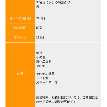
36協定における特別条項
無
月平均労働日数
21.1日
休憩時間
60分
年間休日
111日
休日
その他
週休二日制
その他
休日
その他の休日
シフト制
月８～１０日休
勤務時間・勤務日数については、ご希望に合
わせて柔軟に調整が可能です。