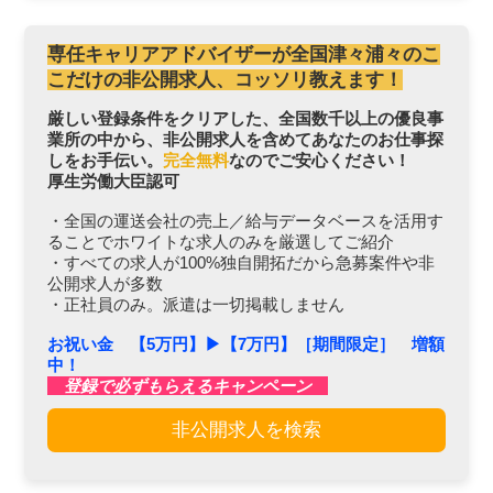
専任キャリアアドバイザーが全国津々浦々のこ
こだけの非公開求人、コッソリ教えます！
厳しい登録条件をクリアした、全国数千以上の優良事
業所の中から、非公開求人を含めてあなたのお仕事探
しをお手伝い。
完全無料
なのでご安心ください！
厚生労働大臣認可
・全国の運送会社の売上／給与データベースを活用す
ることでホワイトな求人のみを厳選してご紹介
・すべての求人が100%独自開拓だから急募案件や非
公開求人が多数
・正社員のみ。派遣は一切掲載しません
お祝い金 【5万円】▶︎【7万円】［期間限定］ 増額
中！
登録で必ずもらえるキャンペーン
非公開求人を検索