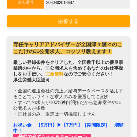
法人番号
3080402018687
応募する
専任キャリアアドバイザーが全国津々浦々のこ
こだけの非公開求人、コッソリ教えます！
厳しい登録条件をクリアした、全国数千以上の優良事
業所の中から、非公開求人を含めてあなたのお仕事探
しをお手伝い。
完全無料
なのでご安心ください！
厚生労働大臣認可
・全国の運送会社の売上／給与データベースを活用す
ることでホワイトな求人のみを厳選してご紹介
・すべての求人が100%独自開拓だから急募案件や非
公開求人が多数
・正社員のみ。派遣は一切掲載しません
お祝い金 【5万円】▶︎【7万円】［期間限定］ 増額
中！
登録で必ずもらえるキャンペーン