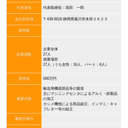
代表者名
代表取締役：高田 一郎
会社所在地
〒439-0018 静岡県菊川市本所２６２３
最寄駅
企業全体
27人
従業員数
就業場所
27人（うち女性：16人、パート：6人）
資本金
500万円
輸送用機器部品等の製造
主にマシニングセンタによるアルミ・鉄製品
事業内容
の加工
カシメ機他による部品組立、インマニ・キャ
ブレター等の組立
事業所番号