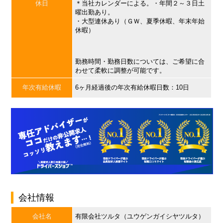
休日
＊当社カレンダーによる。・年間２～３日土
曜出勤あり。
・大型連休あり（ＧＷ、夏季休暇、年末年始
休暇）
勤務時間・勤務日数については、ご希望に合
わせて柔軟に調整が可能です。
年次有給休暇
6ヶ月経過後の年次有給休暇日数：10日
会社情報
会社名
有限会社ツルタ（ユウゲンガイシヤツルタ）