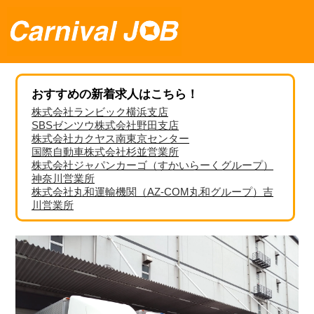
おすすめの新着求人はこちら！
株式会社ランビック横浜支店
SBSゼンツウ株式会社野田支店
株式会社カクヤス南東京センター
国際自動車株式会社杉並営業所
株式会社ジャパンカーゴ（すかいらーくグループ）
神奈川営業所
株式会社丸和運輸機関（AZ-COM丸和グループ）吉
川営業所