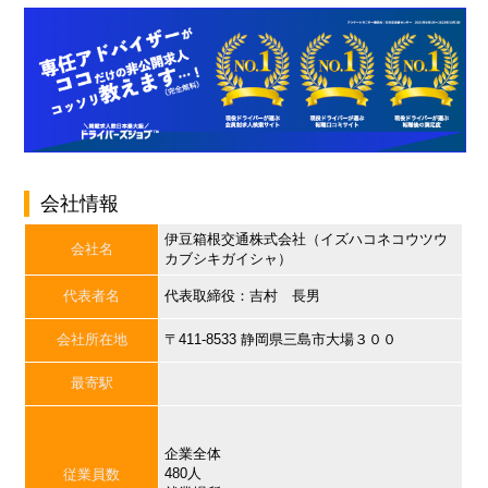
会社情報
伊豆箱根交通株式会社（イズハコネコウツウ
会社名
カブシキガイシャ）
代表者名
代表取締役：吉村 長男
会社所在地
〒411-8533 静岡県三島市大場３００
最寄駅
企業全体
480人
従業員数