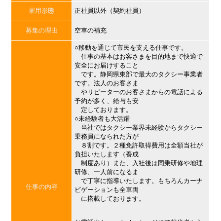
雇用形態
正社員以外（契約社員）
募集の理由
空車の補充
○移動を通じて市民を支える仕事です。
仕事の基本はお客さまを目的地まで快適で
安全にお届けすること
です。静岡県東部で最大のタクシー事業者
です。法人のお客さま
やリピーターのお客さまからの電話による
予約が多く、給与も安
定しております。
○未経験者も大活躍
当社ではタクシー業界未経験からタクシー
乗務員になられた方が
８割です。２種免許取得費用は全額当社が
負担いたします（養成
制度あり）また、入社後は同乗研修や地理
研修、一人前になるま
で丁寧に指導いたします。もちろんカーナ
仕事の内容
ビゲーションも全車両
に搭載しております。