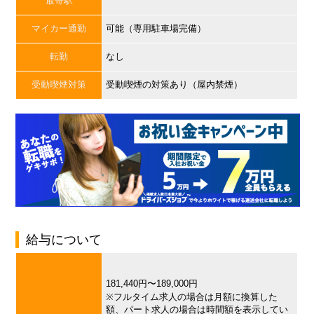
最寄駅
マイカー通勤
可能（専用駐車場完備）
転勤
なし
受動喫煙対策
受動喫煙の対策あり（屋内禁煙）
給与について
181,440円〜189,000円
※フルタイム求人の場合は月額に換算した
額、パート求人の場合は時間額を表示してい