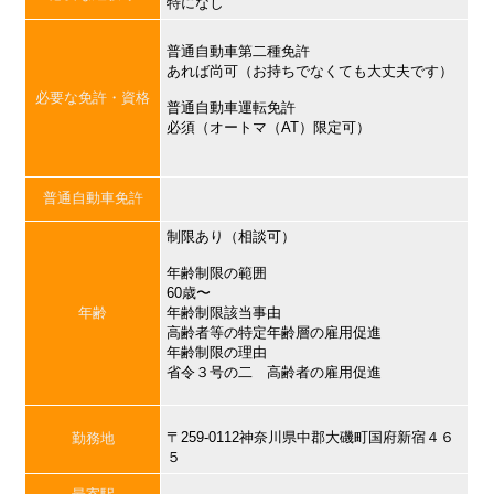
特になし
普通自動車第二種免許
あれば尚可（お持ちでなくても大丈夫です）
必要な免許・資格
普通自動車運転免許
必須（オートマ（AT）限定可）
普通自動車免許
制限あり（相談可）
年齢制限の範囲
60歳〜
年齢
年齢制限該当事由
高齢者等の特定年齢層の雇用促進
年齢制限の理由
省令３号の二 高齢者の雇用促進
〒259-0112神奈川県中郡大磯町国府新宿４６
勤務地
５