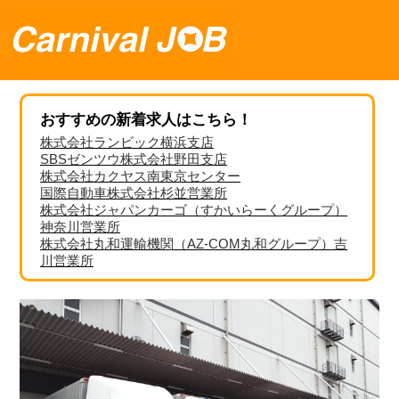
おすすめの新着求人はこちら！
株式会社ランビック横浜支店
SBSゼンツウ株式会社野田支店
株式会社カクヤス南東京センター
国際自動車株式会社杉並営業所
株式会社ジャパンカーゴ（すかいらーくグループ）
神奈川営業所
株式会社丸和運輸機関（AZ-COM丸和グループ）吉
川営業所