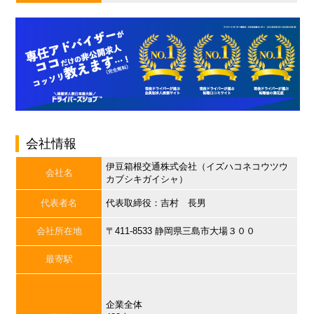
会社情報
伊豆箱根交通株式会社（イズハコネコウツウ
会社名
カブシキガイシャ）
代表者名
代表取締役：吉村 長男
会社所在地
〒411-8533 静岡県三島市大場３００
最寄駅
企業全体