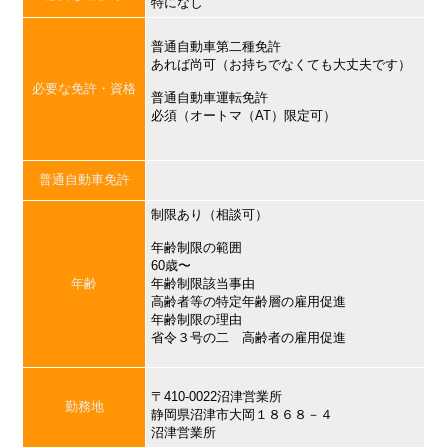
特になし
普通自動車第二種免許
あれば尚可（お持ちでなくても大丈夫です）
必要な免許・資格
普通自動車運転免許
必須（オートマ（AT）限定可）
普通自動車免許
制限あり（相談可）
年齢制限の範囲
60歳〜
年齢
年齢制限該当事由
高齢者等の特定年齢層の雇用促進
年齢制限の理由
省令３号の二 高齢者の雇用促進
〒410-0022沼津営業所
勤務地
静岡県沼津市大岡１８６８－４
沼津営業所