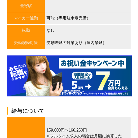
最寄駅
マイカー通勤
可能（専用駐車場完備）
転勤
なし
受動喫煙対策
受動喫煙の対策あり（屋内禁煙）
給与について
159,600円〜166,250円
※フルタイム求人の場合は月額に換算した