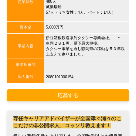
480人
従業員数
就業場所
57人（うち女性：4人、パート：14人）
資本金
5,000万円
伊豆箱根鉄道系列タクシー専業会社。 ＊
車両２８１両、県下最大規模。
事業内容
タクシー事業を通し静岡県の移動を５０年以
上支えて参りました。
事業所番号
法人番号
2080101000154
応募する
専任キャリアアドバイザーが全国津々浦々のこ
こだけの非公開求人、コッソリ教えます！