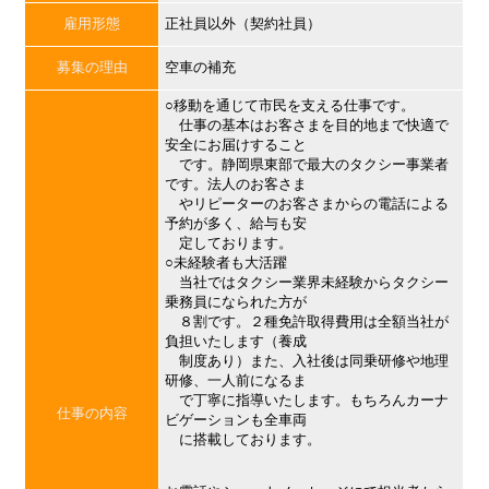
雇用形態
正社員以外（契約社員）
募集の理由
空車の補充
○移動を通じて市民を支える仕事です。
仕事の基本はお客さまを目的地まで快適で
安全にお届けすること
です。静岡県東部で最大のタクシー事業者
です。法人のお客さま
やリピーターのお客さまからの電話による
予約が多く、給与も安
定しております。
○未経験者も大活躍
当社ではタクシー業界未経験からタクシー
乗務員になられた方が
８割です。２種免許取得費用は全額当社が
負担いたします（養成
制度あり）また、入社後は同乗研修や地理
研修、一人前になるま
で丁寧に指導いたします。もちろんカーナ
仕事の内容
ビゲーションも全車両
に搭載しております。