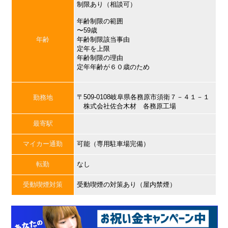
制限あり（相談可）
年齢制限の範囲
〜59歳
年齢
年齢制限該当事由
定年を上限
年齢制限の理由
定年年齢が６０歳のため
〒509-0108岐阜県各務原市須衛７－４１－１
勤務地
株式会社佐合木材 各務原工場
最寄駅
マイカー通勤
可能（専用駐車場完備）
転勤
なし
受動喫煙対策
受動喫煙の対策あり（屋内禁煙）