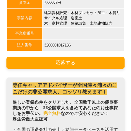
資本金
7,000万円
建築資材販売・木材プレカット加工・木質リ
事業内容
サイクル処理・造園土
木・森林管理・建築請負・土地建物販売
事業所番号
法人番号
3200001017136
応募する
専任キャリアアドバイザーが全国津々浦々のこ
こだけの非公開求人、コッソリ教えます！
厳しい登録条件をクリアした、全国数千以上の優良事
業所の中から、非公開求人を含めてあなたのお仕事探
しをお手伝い。
完全無料
なのでご安心ください！
厚生労働大臣認可
・全国の運送会社の売上／給与データベースを活用す