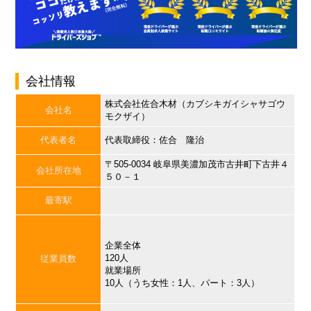
会社情報
株式会社佐合木材（カブシキガイシャサゴウ
会社名
モクザイ）
代表者名
代表取締役：佐合 隆治
〒505-0034 岐阜県美濃加茂市古井町下古井４
会社所在地
５０－１
最寄駅
企業全体
120人
従業員数
就業場所
10人（うち女性：1人、パート：3人）