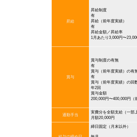
昇給制度
有
昇給（前年度実績）
昇給
有
昇給金額／昇給率
1月あたり3,000円〜23,
賞与制度の有無
有
賞与（前年度実績）の有
有
賞与
賞与（前年度実績）の回
年2回
賞与金額
200,000円〜400,000
実費分を全額支給（一部
通勤手当
月額20,000円
締日固定（月末以外）
給与の締め日
毎月