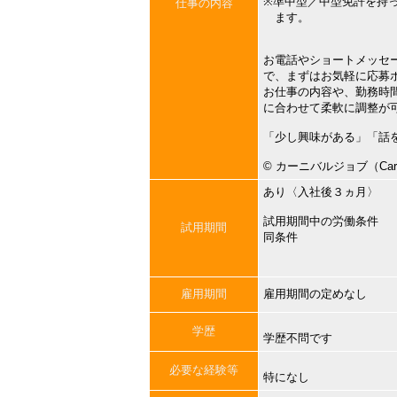
※準中型／中型免許を持
仕事の内容
ます。
お電話やショートメッセ
で、まずはお気軽に応募
お仕事の内容や、勤務時
に合わせて柔軟に調整が
「少し興味がある」「話
©︎ カーニバルジョブ（Carni
あり〈入社後３ヵ月〉
試用期間中の労働条件
試用期間
同条件
雇用期間
雇用期間の定めなし
学歴
学歴不問です
必要な経験等
特になし