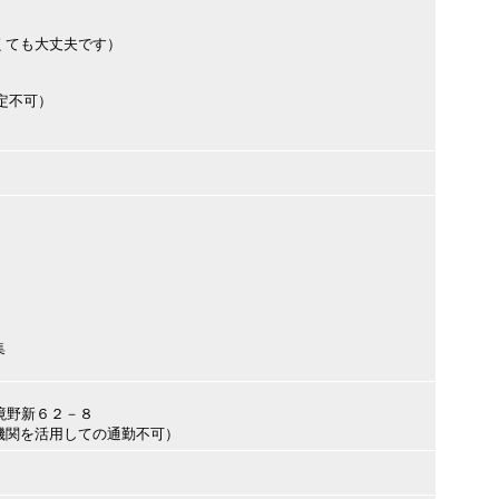
くても大丈夫です）
定不可）
集
市境野新６２－８
機関を活用しての通勤不可）