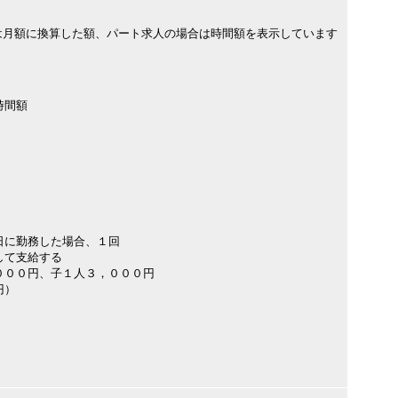
は月額に換算した額、パート求人の場合は時間額を表示しています
時間額
日に勤務した場合、１回
して支給する
０００円、子１人３，０００円
円）