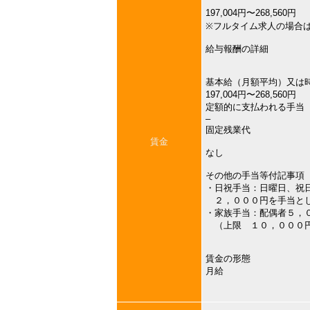
197,004円〜268,560円
※フルタイム求人の場合
給与報酬の詳細
基本給（月額平均）又は
197,004円〜268,560円
定額的に支払われる手当
–
固定残業代
賃金
なし
その他の手当等付記事項
・日祝手当：日曜日、祝
２，０００円を手当と
・家族手当：配偶者５，
（上限 １０，０００
賃金の形態
月給