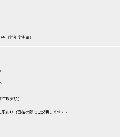
000円（前年度実績）
無
数
円（前年度実績）
上限あり（面接の際にご説明します））