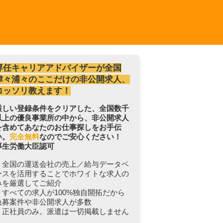
専任キャリアアドバイザーが全国
津々浦々のここだけの非公開求人、
コッソリ教えます！
厳しい登録条件をクリアした、全国数千
以上の優良事業所の中から、非公開求人
を含めてあなたのお仕事探しをお手伝
い。
完全無料
なのでご安心ください！
厚生労働大臣認可
・全国の運送会社の売上／給与データベ
ースを活用することでホワイトな求人の
みを厳選してご紹介
・すべての求人が100%独自開拓だから
急募案件や非公開求人が多数
・正社員のみ。派遣は一切掲載しません