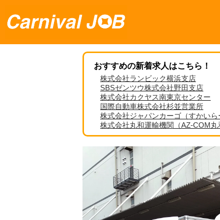
おすすめの新着求人はこちら！
株式会社ランビック横浜支店
SBSゼンツウ株式会社野田支店
株式会社カクヤス南東京センター
国際自動車株式会社杉並営業所
株式会社ジャパンカーゴ（すかいら
株式会社丸和運輸機関（AZ-COM