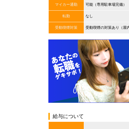
マイカー通勤
可能（専用駐車場完備）
転勤
なし
受動喫煙対策
受動喫煙の対策あり（屋
給与について