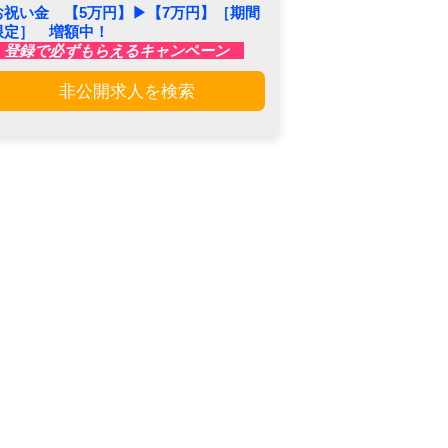
お祝い金 【5万円】▶︎【7万円】［期間
限定］ 増額中！
登録で必ずもらえるキャンペーン
非公開求人を検索