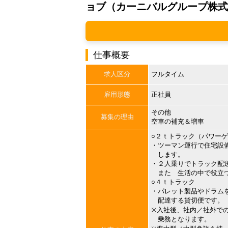
ョブ（カーニバルグループ株式
仕事概要
求人区分
フルタイム
雇用形態
正社員
その他
募集の理由
空車の補充＆増車
○２ｔトラック（パワー
・ツーマン運行で住宅設
します。
・２人乗りでトラック配
また 生活の中で役立つ
○４ｔトラック
・パレット製品やドラム
配達する貸切便です。
※入社後、社内／社外で
乗務となります。