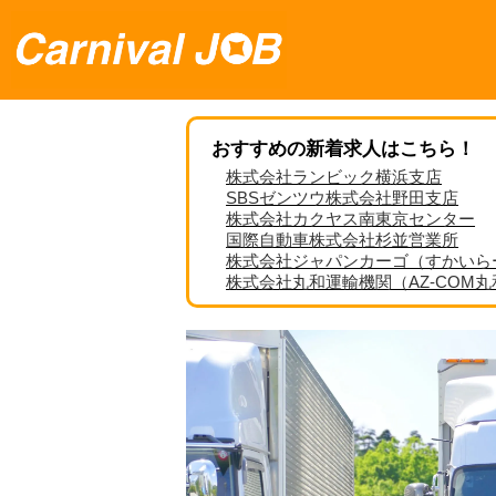
おすすめの新着求人はこちら！
株式会社ランビック横浜支店
SBSゼンツウ株式会社野田支店
株式会社カクヤス南東京センター
国際自動車株式会社杉並営業所
株式会社ジャパンカーゴ（すかいら
株式会社丸和運輸機関（AZ-COM