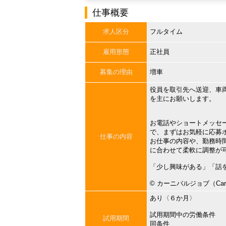
仕事概要
求人区分
フルタイム
雇用形態
正社員
募集の理由
増車
役員を取引先へ送迎、車
を主にお願いします。
お電話やショートメッセ
で、まずはお気軽に応募
仕事の内容
お仕事の内容や、勤務時
に合わせて柔軟に調整が
「少し興味がある」「話
©︎ カーニバルジョブ（Carni
あり〈６か月〉
試用期間中の労働条件
試用期間
同条件