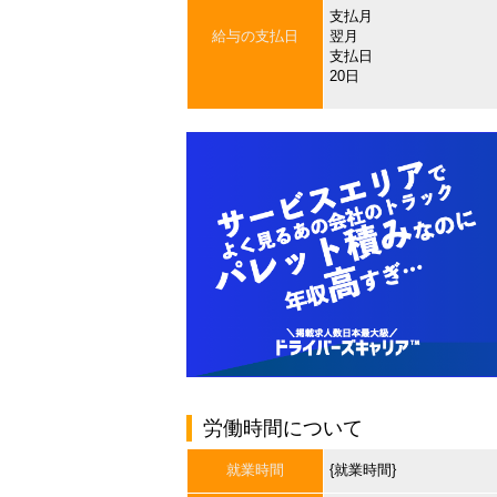
支払月
給与の支払日
翌月
支払日
20日
労働時間について
就業時間
{就業時間}