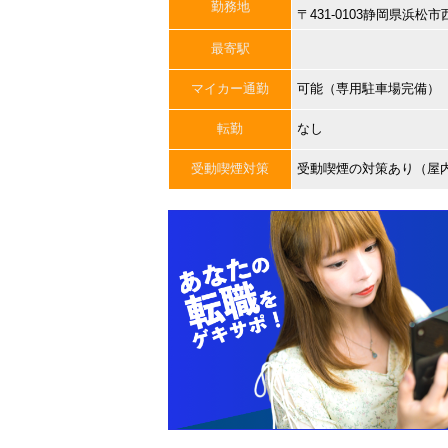
勤務地
〒431-0103静岡県浜
最寄駅
マイカー通勤
可能（専用駐車場完備）
転勤
なし
受動喫煙対策
受動喫煙の対策あり（屋