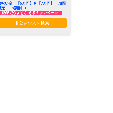
お祝い金 【5万円】▶︎【7万円】［期間
限定］ 増額中！
登録で必ずもらえるキャンペーン
非公開求人を検索