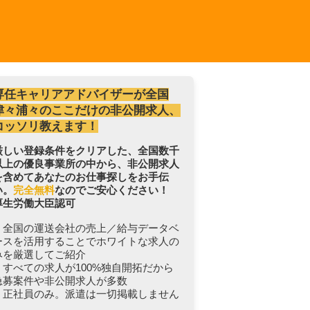
専任キャリアアドバイザーが全国
津々浦々のここだけの非公開求人、
コッソリ教えます！
厳しい登録条件をクリアした、全国数千
以上の優良事業所の中から、非公開求人
を含めてあなたのお仕事探しをお手伝
い。
完全無料
なのでご安心ください！
厚生労働大臣認可
・全国の運送会社の売上／給与データベ
ースを活用することでホワイトな求人の
みを厳選してご紹介
・すべての求人が100%独自開拓だから
急募案件や非公開求人が多数
・正社員のみ。派遣は一切掲載しません