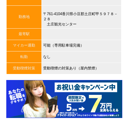
〒761-4104香川県小豆郡土庄町甲５９７８－
勤務地
２８
土庄観光センター
最寄駅
マイカー通勤
可能（専用駐車場完備）
転勤
なし
受動喫煙対策
受動喫煙の対策あり（屋内禁煙）