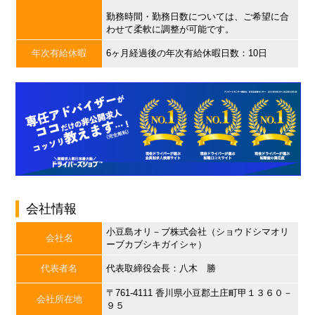
勤務時間・勤務日数については、ご希望に合
わせて柔軟に調整が可能です。
年次有給休暇
6ヶ月経過後の年次有給休暇日数：10日
会社情報
小豆島オリ－ブ株式会社（ショウドシマオリ
会社名
ーブカブシキガイシャ）
代表者名
代表取締役会長：八木 勝
〒761-4111 香川県小豆郡土庄町甲１３６０－
会社所在地
９５