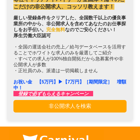
こだけの非公開求人、コッソリ教えます！
厳しい登録条件をクリアした、全国数千以上の優良事
業所の中から、非公開求人を含めてあなたのお仕事探
しをお手伝い。
完全無料
なのでご安心ください！
厚生労働大臣認可
・全国の運送会社の売上／給与データベースを活用す
ることでホワイトな求人のみを厳選してご紹介
・すべての求人が100%独自開拓だから急募案件や非
公開求人が多数
・正社員のみ。派遣は一切掲載しません
お祝い金 【5万円】▶︎【7万円】［期間限定］ 増額
中！
登録で必ずもらえるキャンペーン
非公開求人を検索