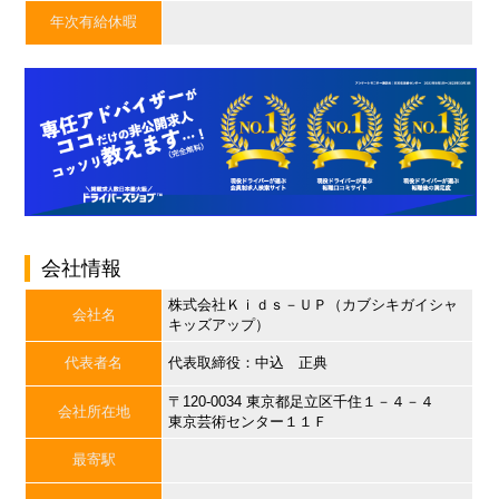
年次有給休暇
会社情報
株式会社Ｋｉｄｓ－ＵＰ（カブシキガイシャ
会社名
キッズアップ）
代表者名
代表取締役：中込 正典
〒120-0034 東京都足立区千住１－４－４
会社所在地
東京芸術センター１１Ｆ
最寄駅