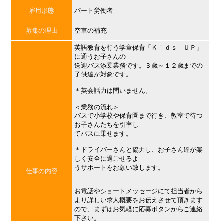
雇用形態
パート労働者
募集の理由
空車の補充
英語教育を行う学童保育「Ｋｉｄｓ ＵＰ」
に通うお子さんの
送迎バス添乗業務です。３歳～１２歳までの
子供達が対象です。
＊英会話力は問いません。
＜業務の流れ＞
バスで小学校や保育園まで行き、教室で待つ
お子さんたちを引率し
てバスに乗せます。
＊ドライバーさんと協力し、お子さん達が楽
しく安全に過ごせるよ
うサポートをお願い致します。
仕事の内容
お電話やショートメッセージにて担当者から
より詳しい求人概要をお伝えさせて頂きます
ので、まずはお気軽に応募ボタンからご連絡
下さい。