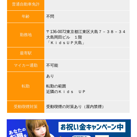
普通自動車免許
年齢
不問
〒136-0072東京都江東区大島７－３８－３４
勤務地
大島岡田ビル １階
「ＫｉｄｓＵＰ大島」
最寄駅
マイカー通勤
不可能
あり
転勤
転勤の範囲
近隣のＫｉｄｓ ＵＰ
受動喫煙対策
受動喫煙の対策あり（屋内禁煙）