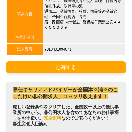
アパレル、服飾雑貨等の商品管理。百貨店等
値札作成、取付等の流
通加工。品質検査、検針、検品等の品質管
事業内容
理。全国の百貨店、専門
店、路面店への輸送。警備業千葉県公安４４
０００６３９
事業所番号
法人番号
7010401094071
応募する
専任キャリアアドバイザーが全国津々浦々のこ
こだけの非公開求人、コッソリ教えます！
厳しい登録条件をクリアした、全国数千以上の優良事
業所の中から、非公開求人を含めてあなたのお仕事探
しをお手伝い。
完全無料
なのでご安心ください！
厚生労働大臣認可