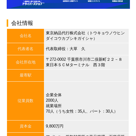
会社情報
東京納品代行株式会社（トウキョウノウヒン
会社名
ダイコウカブシキガイシャ）
代表者名
代表取締役：大草 久
〒272-0002 千葉県市川市二俣新町２２－８
会社所在地
東日本ＳＣＭターミナル 西３階
最寄駅
企業全体
2000人
従業員数
就業場所
70人（うち女性：35人、パート：30人）
資本金
9,800万円