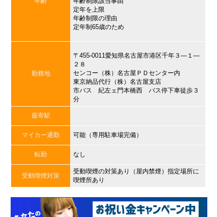
年齢
年齢制限該当事由
定年を上限
年齢制限の理由
定年制65歳のため
〒455-0011愛知県名古屋市港区千年３―１―
２８
センコー（株）名古屋ＰＤセンター内
勤務地
東京納品代行（株）名古屋支店
市バス 紀左ェ門本橋西 バス停下車徒歩３
分
最寄駅
マイカー通勤
可能（専用駐車場完備）
転勤
なし
受動喫煙の対策あり（屋内禁煙）指定場所に
受動喫煙対策
喫煙所あり