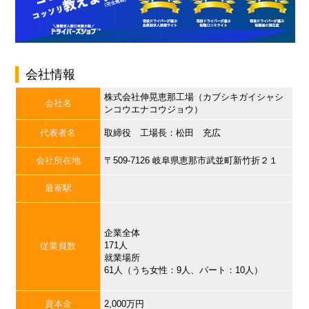
会社情報
株式会社伸晃恵那工場（カブシキガイシャシ
会社名
ンコウエナコウジョウ）
代表者名
取締役 工場長：松田 充広
会社所在地
〒509-7126 岐阜県恵那市武並町新竹折２１
最寄駅
企業全体
171人
従業員数
就業場所
61人（うち女性：9人、パート：10人）
資本金
2,000万円