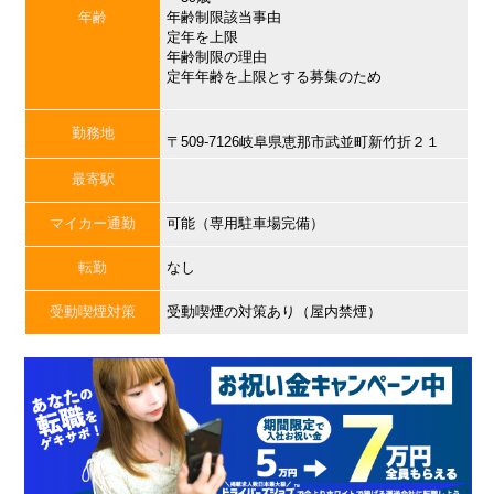
年齢
年齢制限該当事由
定年を上限
年齢制限の理由
定年年齢を上限とする募集のため
勤務地
〒509-7126岐阜県恵那市武並町新竹折２１
最寄駅
マイカー通勤
可能（専用駐車場完備）
転勤
なし
受動喫煙対策
受動喫煙の対策あり（屋内禁煙）