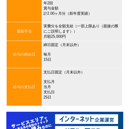
年2回
賞与金額
計2.00ヶ月分（前年度実績）
実費分を全額支給（一部上限あり（面接の際
通勤手当
にご説明します））
月額25,000円
締日固定（月末以外）
給与の締め日
毎月
15日
支払日固定（月末以外）
支払月
給与の支払日
当月
支払日
25日