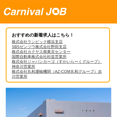
おすすめの新着求人はこちら！
株式会社ランビック横浜支店
SBSゼンツウ株式会社野田支店
株式会社カクヤス南東京センター
国際自動車株式会社杉並営業所
株式会社ジャパンカーゴ（すかいらーくグループ）
神奈川営業所
株式会社丸和運輸機関（AZ-COM丸和グループ）吉
川営業所