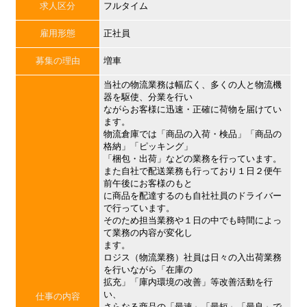
求人区分
フルタイム
雇用形態
正社員
募集の理由
増車
当社の物流業務は幅広く、多くの人と物流機
器を駆使、分業を行い
ながらお客様に迅速・正確に荷物を届けてい
ます。
物流倉庫では「商品の入荷・検品」「商品の
格納」「ピッキング」
「梱包・出荷」などの業務を行っています。
また自社で配送業務も行っており１日２便午
前午後にお客様のもと
に商品を配達するのも自社社員のドライバー
で行っています。
そのため担当業務や１日の中でも時間によっ
て業務の内容が変化し
ます。
ロジス（物流業務）社員は日々の入出荷業務
を行いながら「在庫の
拡充」「庫内環境の改善」等改善活動を行
い、
仕事の内容
さらなる商品の「最速」「最短」「最良」で