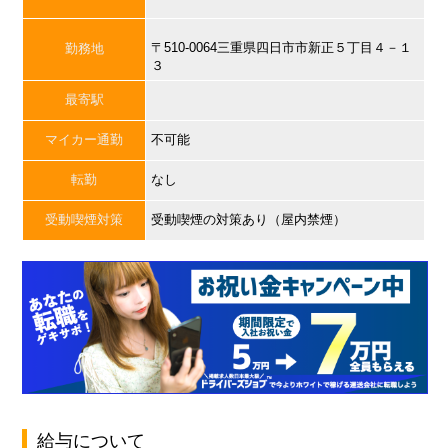
〒510-0064三重県四日市市新正５丁目４－１
勤務地
３
最寄駅
マイカー通勤
不可能
転勤
なし
受動喫煙対策
受動喫煙の対策あり（屋内禁煙）
給与について