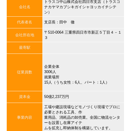
トラスコ中山株式会社四日市支店（トラスコ
会社名
ナカヤマカブシキガイシャヨッカイチシテ
ン）
代表者名
支店長：田中 徹
〒510-0064 三重県四日市市新正５丁目４－１
会社所在地
３
最寄駅
企業全体
3006人
従業員数
就業場所
15人（うち女性：6人、パート：1人）
資本金
50億2,237万円
工場や建設現場などモノづくり現場でプロに
必要とされる工具、作
事業内容
業用品、消耗品の卸売業。全国に物流センタ
ーを設置し在庫アイテ
ムを拡充し即納体制を構築しています。