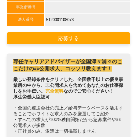
事業所番号
法人番号
5120001108073
応募する
専任キャリアアドバイザーが全国津々浦々のこ
こだけの非公開求人、コッソリ教えます！
厳しい登録条件をクリアした、全国数千以上の優良事
業所の中から、非公開求人を含めてあなたのお仕事探
しをお手伝い。
完全無料
なのでご安心ください！
厚生労働大臣認可
・全国の運送会社の売上／給与データベースを活用す
ることでホワイトな求人のみを厳選してご紹介
・すべての求人が100%独自開拓だから急募案件や非
公開求人が多数
・正社員のみ。派遣は一切掲載しません