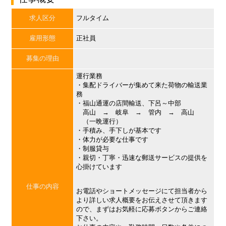
求人区分
フルタイム
雇用形態
正社員
募集の理由
運行業務
・集配ドライバーが集めて来た荷物の輸送業
務
・福山通運の店間輸送、下呂～中部
高山 → 岐阜 → 管内 → 高山
（一晩運行）
・手積み、手下しが基本です
・体力が必要な仕事です
・制服貸与
・親切・丁寧・迅速な郵送サービスの提供を
心掛けています
仕事の内容
お電話やショートメッセージにて担当者から
より詳しい求人概要をお伝えさせて頂きます
ので、まずはお気軽に応募ボタンからご連絡
下さい。