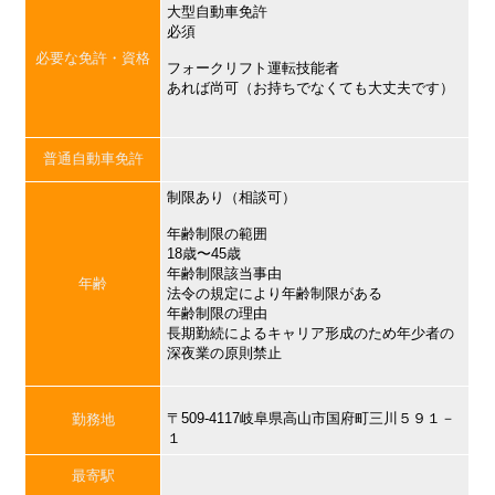
大型自動車免許
必須
必要な免許・資格
フォークリフト運転技能者
あれば尚可（お持ちでなくても大丈夫です）
普通自動車免許
制限あり（相談可）
年齢制限の範囲
18歳〜45歳
年齢制限該当事由
年齢
法令の規定により年齢制限がある
年齢制限の理由
長期勤続によるキャリア形成のため年少者の
深夜業の原則禁止
〒509-4117岐阜県高山市国府町三川５９１－
勤務地
１
最寄駅