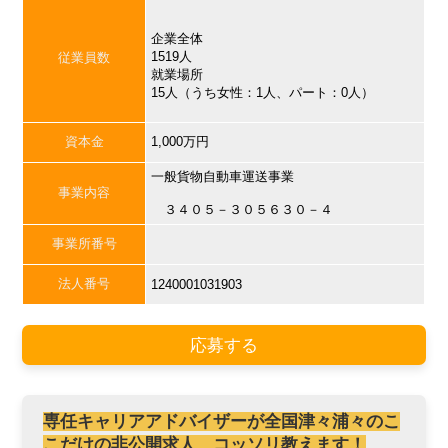
企業全体
1519人
従業員数
就業場所
15人（うち女性：1人、パート：0人）
資本金
1,000万円
一般貨物自動車運送事業
事業内容
３４０５－３０５６３０－４
事業所番号
法人番号
1240001031903
応募する
専任キャリアアドバイザーが全国津々浦々のこ
こだけの非公開求人、コッソリ教えます！