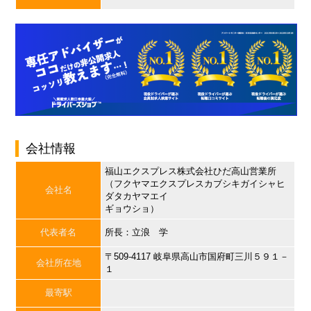
会社情報
福山エクスプレス株式会社ひだ高山営業所
（フクヤマエクスプレスカブシキガイシャヒ
会社名
ダタカヤマエイ
ギョウショ）
代表者名
所長：立浪 学
〒509-4117 岐阜県高山市国府町三川５９１－
会社所在地
１
最寄駅