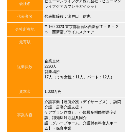
ヒューマンライフケア株式会社（ヒューマン
会社名
ライフケアカブシキガイシャ）
代表者名
代表取締役：瀬戸口 信也
〒160-0023 東京都新宿区西新宿７－５－２
会社所在地
５ 西新宿プライムスクエア
最寄駅
企業全体
2290人
従業員数
就業場所
17人（うち女性：11人、パート：12人）
資本金
1,000万円
介護事業【通所介護（デイサービス）、訪問
介護、居宅介護支援（
ケアプラン作成）、小規模多機能型居宅介
事業内容
護、認知症対応型共同介
護（グループホーム、介護付有料老人ホー
ム】・保育事業