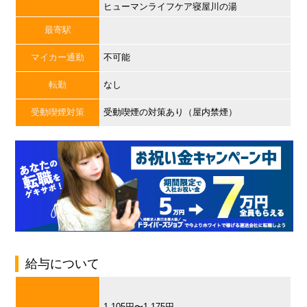
ヒューマンライフケア寝屋川の湯
最寄駅
マイカー通勤
不可能
転勤
なし
受動喫煙対策
受動喫煙の対策あり（屋内禁煙）
給与について
1,105円〜1,175円