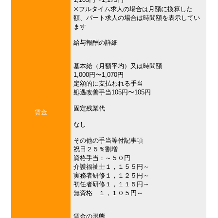
※フルタイム求人の場合は月額に換算した
額、パート求人の場合は時間額を表示してい
ます
給与報酬の詳細
基本給（月額平均）又は時間額
1,000円〜1,070円
定額的に支払われる手当
処遇改善手当105円〜105円
固定残業代
賃金
なし
その他の手当等付記事項
祝日２５％割増
資格手当：～５０円
介護福祉士１，１５５円～
実務者研修１，１２５円～
初任者研修１，１１５円～
無資格 １，１０５円～
賃金の形態