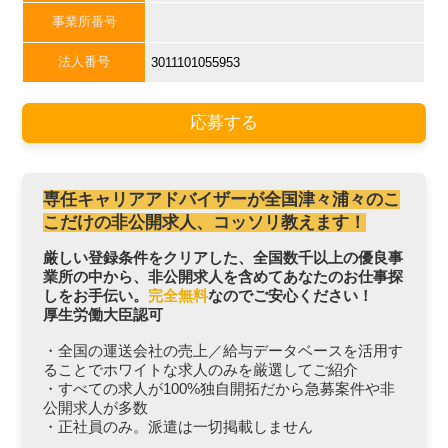
事業所番号
法人番号
3011101055953
応募する
専任キャリアアドバイザーが全国津々浦々のこ
こだけの非公開求人、コッソリ教えます！
厳しい登録条件をクリアした、全国数千以上の優良事
業所の中から、非公開求人を含めてあなたのお仕事探
しをお手伝い。
完全無料
なのでご安心ください！
厚生労働大臣認可
・全国の運送会社の売上／給与データベースを活用す
ることでホワイトな求人のみを厳選してご紹介
・すべての求人が100%独自開拓だから急募案件や非
公開求人が多数
・正社員のみ。派遣は一切掲載しません