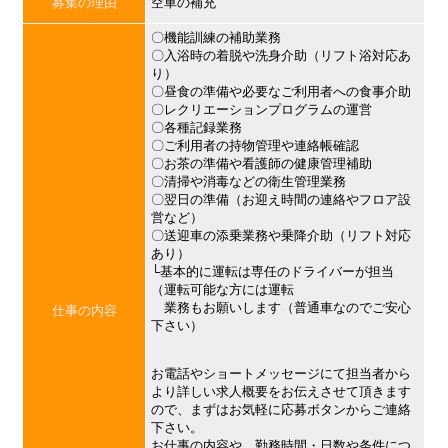
募集の理由
空車の補充
〇機能訓練の補助業務
〇入浴時の着脱や洗身介助（リフト浴対応あ
り）
〇昼食の準備や必要なご利用者への食事介助
〇レクリエーションプログラムの運営
〇各種記録業務
〇ご利用者の持物管理や連絡帳確認
〇お茶の準備や看護師の健康管理補助
〇清掃や消毒などの衛生管理業務
〇翌日の準備（お迎え時間の連絡やフロア設
営など）
〇送迎車の添乗業務や乗降介助（リフト対応
あり）
└基本的に運転は専任のドライバーが担当
（運転可能な方には運転
業務もお願いします（普通車なのでご安心
仕事の内容
下さい）
お電話やショートメッセージにて担当者から
より詳しい求人概要をお伝えさせて頂きます
ので、まずはお気軽に応募ボタンからご連絡
下さい。
お仕事の内容や、勤務時間・日数や条件につ