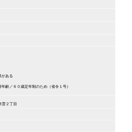
限がある
得年齢／６０歳定年制のため（省令１号）
区東雲２丁目