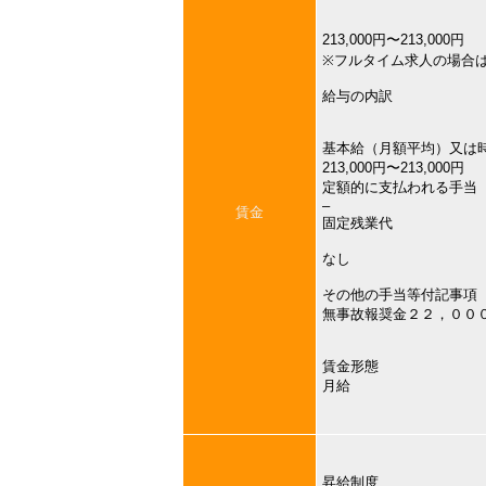
213,000円〜213,000円
※フルタイム求人の場合
給与の内訳
基本給（月額平均）又は
213,000円〜213,000円
定額的に支払われる手当
–
賃金
固定残業代
なし
その他の手当等付記事項
無事故報奨金２２，００
賃金形態
月給
昇給制度