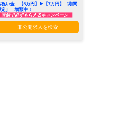
お祝い金 【5万円】▶︎【7万円】［期間
限定］ 増額中！
登録で必ずもらえるキャンペーン
非公開求人を検索