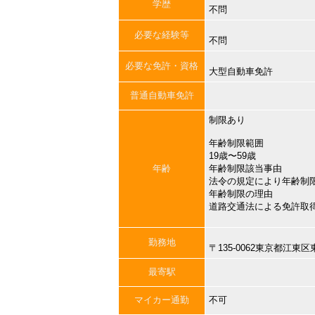
学歴
不問
必要な経験等
不問
必要な免許・資格
大型自動車免許
普通自動車免許
制限あり
年齢制限範囲
19歳〜59歳
年齢
年齢制限該当事由
法令の規定により年齢制
年齢制限の理由
道路交通法による免許取
勤務地
〒135-0062東京都江東
最寄駅
マイカー通勤
不可