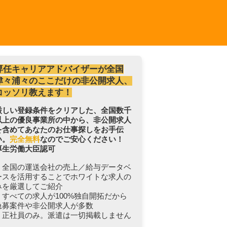
専任キャリアアドバイザーが全国
津々浦々のここだけの非公開求人、
コッソリ教えます！
厳しい登録条件をクリアした、全国数千
以上の優良事業所の中から、非公開求人
を含めてあなたのお仕事探しをお手伝
い。
完全無料
なのでご安心ください！
厚生労働大臣認可
・全国の運送会社の売上／給与データベ
ースを活用することでホワイトな求人の
みを厳選してご紹介
・すべての求人が100%独自開拓だから
急募案件や非公開求人が多数
・正社員のみ。派遣は一切掲載しません