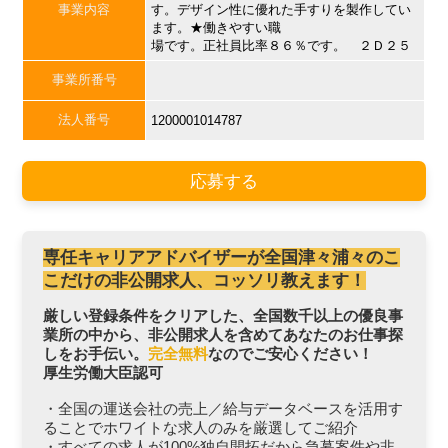
事業内容
す。デザイン性に優れた手すりを製作してい
ます。★働きやすい職
場です。正社員比率８６％です。 ２Ｄ２５
事業所番号
法人番号
1200001014787
応募する
専任キャリアアドバイザーが全国津々浦々のこ
こだけの非公開求人、コッソリ教えます！
厳しい登録条件をクリアした、全国数千以上の優良事
業所の中から、非公開求人を含めてあなたのお仕事探
しをお手伝い。
完全無料
なのでご安心ください！
厚生労働大臣認可
・全国の運送会社の売上／給与データベースを活用す
ることでホワイトな求人のみを厳選してご紹介
・すべての求人が100%独自開拓だから急募案件や非