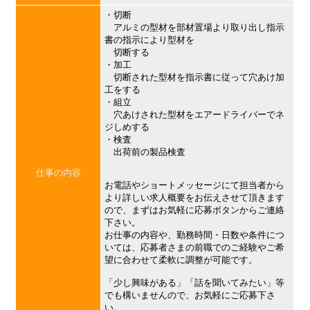
・切断
アルミの型材を部材置場より取り出し指示
書の指示により型材を
切断する
・加工
切断された型材を指示書に従って穴あけ加
工をする
・組立
穴あけされた型材をエアードライバーでネ
ジしめする
・検査
出荷前の製品検査
仕事の内容
お電話やショートメッセージにて担当者から
より詳しい求人概要をお伝えさせて頂きます
ので、まずはお気軽に応募ボタンからご連絡
下さい。
お仕事の内容や、勤務時間・日数や条件につ
いては、応募者さまの前職でのご経験やご希
望に合わせて柔軟に調整が可能です。
「少し興味がある」「話を聞いてみたい」等
でも構いませんので、お気軽にご応募下さ
い。