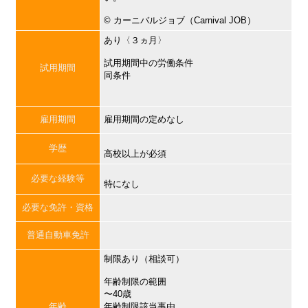
©︎ カーニバルジョブ（Carnival JOB）
あり〈３ヵ月〉
試用期間中の労働条件
試用期間
同条件
雇用期間
雇用期間の定めなし
学歴
高校以上が必須
必要な経験等
特になし
必要な免許・資格
普通自動車免許
制限あり（相談可）
年齢制限の範囲
〜40歳
年齢
年齢制限該当事由