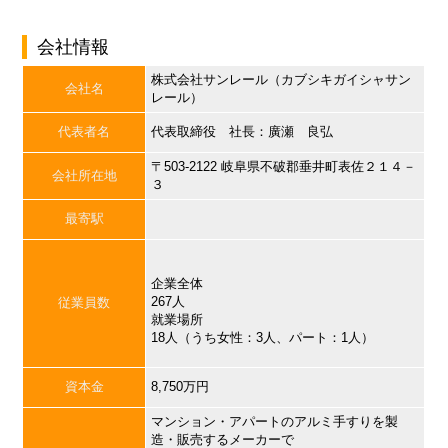
会社情報
株式会社サンレール（カブシキガイシャサン
会社名
レール）
代表者名
代表取締役 社長：廣瀬 良弘
〒503-2122 岐阜県不破郡垂井町表佐２１４－
会社所在地
３
最寄駅
企業全体
267人
従業員数
就業場所
18人（うち女性：3人、パート：1人）
資本金
8,750万円
マンション・アパートのアルミ手すりを製
造・販売するメーカーで