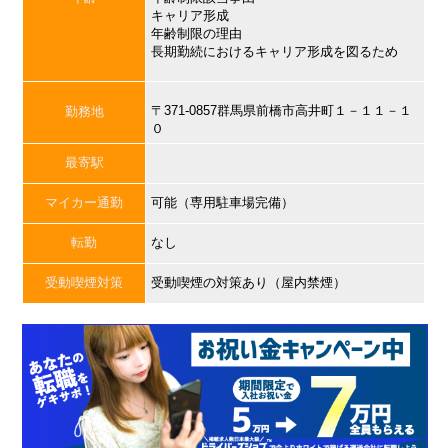
キャリア形成
年齢制限の理由
長期勤続におけるキャリア形成を図るため
〒371-0857群馬県前橋市高井町１－１１－１
勤務地
０
最寄駅
マイカー通勤
可能（専用駐車場完備）
転勤
なし
受動喫煙対策
受動喫煙の対策あり（屋内禁煙）