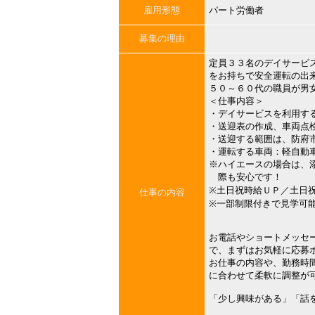
雇用形態
パート労働者
募集の理由
定員３３名のデイサービ
をお持ちで安全運転の出
５０～６０代の職員が男
＜仕事内容＞
・デイサービスを利用す
・送迎表の作成、車両点
・送迎する範囲は、防府
・運転する車両：軽自動
※ハイエースの場合は、
際も安心です！
※土日祝時給ＵＰ／土日
仕事の内容
※一部制限付きで見学可
お電話やショートメッセ
で、まずはお気軽に応募
お仕事の内容や、勤務時
に合わせて柔軟に調整が
「少し興味がある」「話