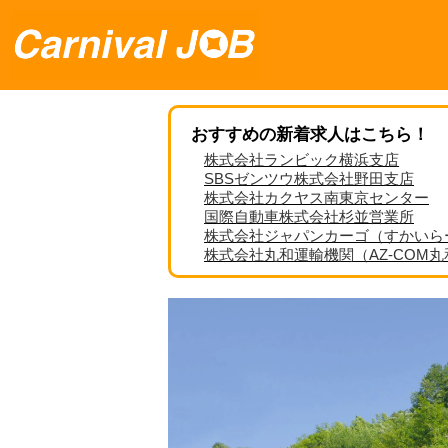
おすすめの新着求人はこちら！
株式会社ランビック横浜支店
SBSゼンツウ株式会社野田支店
株式会社カクヤス南東京センター
国際自動車株式会社杉並営業所
株式会社ジャパンカーゴ（すかいら
株式会社丸和運輸機関（AZ-COM