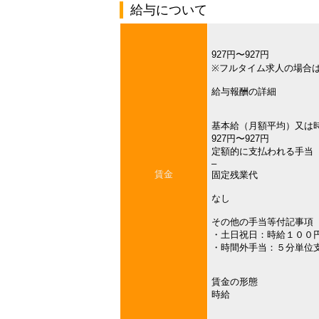
給与について
927円〜927円
※フルタイム求人の場合
給与報酬の詳細
基本給（月額平均）又は
927円〜927円
定額的に支払われる手当
–
賃金
固定残業代
なし
その他の手当等付記事項
・土日祝日：時給１００
・時間外手当：５分単位
賃金の形態
時給