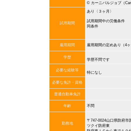
©︎ カーニバルジョブ（Carni
あり〈３ヶ月〉
試用期間中の労働条件
試用期間
同条件
雇用期間
雇用期間の定めあり（4
学歴
学歴不問です
必要な経験等
特になし
必要な免許・資格
普通自動車免許
年齢
不問
〒747-0024山口県防
勤務地
ツクイ防府東
防府東ＩＣから車で１０