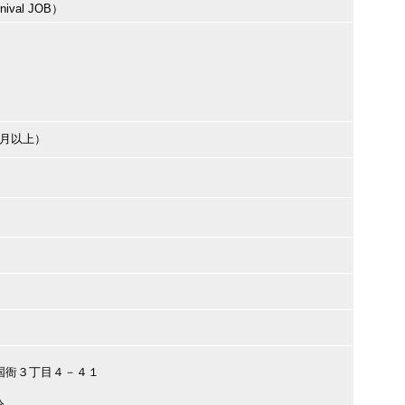
val JOB）
ヶ月以上）
府市国衙３丁目４－４１
分