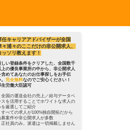
専任キャリアアドバイザーが全国
津々浦々のここだけの非公開求人、
コッソリ教えます！
厳しい登録条件をクリアした、全国数千
以上の優良事業所の中から、非公開求人
を含めてあなたのお仕事探しをお手伝
い。
完全無料
なのでご安心ください！
厚生労働大臣認可
・全国の運送会社の売上／給与データベ
ースを活用することでホワイトな求人の
みを厳選してご紹介
・すべての求人が100%独自開拓だから
急募案件や非公開求人が多数
・正社員のみ。派遣は一切掲載しません