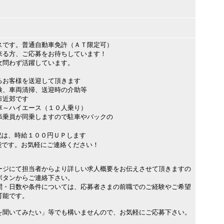
スです。普通自動車免許（ＡＴ限定可）
来る方、ご応募をお待ちしています！
女問わず活躍しています。
るお客様を送迎して頂きます
検、車両清掃、送迎時の介助等
市近郊です
車～ハイエース（１０人乗り）
添乗員が同乗しますので駐車やバックの
祝は、時給１００円ＵＰします
能です。お気軽にご連絡ください！
ージにて担当者からより詳しい求人概要をお伝えさせて頂きますの
ボタンからご連絡下さい。
間・日数や条件については、応募者さまの前職でのご経験やご希望
可能です。
を聞いてみたい」等でも構いませんので、お気軽にご応募下さい。