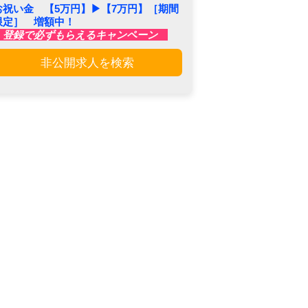
お祝い金 【5万円】▶︎【7万円】［期間
限定］ 増額中！
登録で必ずもらえるキャンペーン
非公開求人を検索