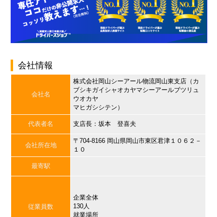
会社情報
株式会社岡山シーアール物流岡山東支店（カ
ブシキガイシャオカヤマシーアールブツリュ
会社名
ウオカヤ
マヒガシシテン）
代表者名
支店長：坂本 登喜夫
〒704-8166 岡山県岡山市東区君津１０６２－
会社所在地
１０
最寄駅
企業全体
130人
従業員数
就業場所