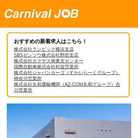
おすすめの新着求人はこちら！
株式会社ランビック横浜支店
SBSゼンツウ株式会社野田支店
株式会社カクヤス南東京センター
国際自動車株式会社杉並営業所
株式会社ジャパンカーゴ（すかいらーくグループ）
神奈川営業所
株式会社丸和運輸機関（AZ-COM丸和グループ）吉
川営業所