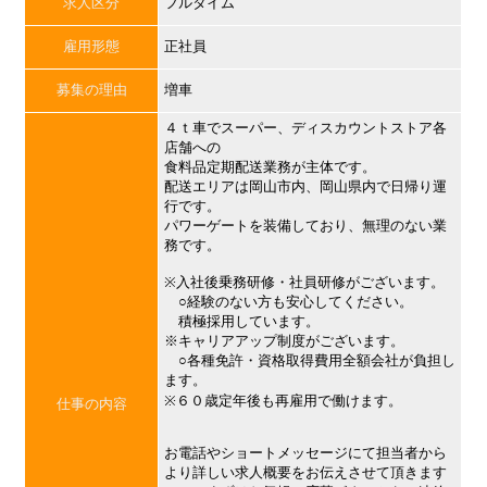
求人区分
フルタイム
雇用形態
正社員
募集の理由
増車
４ｔ車でスーパー、ディスカウントストア各
店舗への
食料品定期配送業務が主体です。
配送エリアは岡山市内、岡山県内で日帰り運
行です。
パワーゲートを装備しており、無理のない業
務です。
※入社後乗務研修・社員研修がございます。
○経験のない方も安心してください。
積極採用しています。
※キャリアアップ制度がございます。
○各種免許・資格取得費用全額会社が負担し
ます。
※６０歳定年後も再雇用で働けます。
仕事の内容
お電話やショートメッセージにて担当者から
より詳しい求人概要をお伝えさせて頂きます