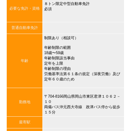
８トン限定中型自動車免許
必要な免許・資格
必須
普通自動車免許
制限あり（相談可）
年齢制限の範囲
18歳〜59歳
年齢制限該当事由
年齢
定年を上限
年齢制限の理由
労働基準法第６１条の規定（深夜労働）及び
定年６０歳のため
〒704-8166岡山県岡山市東区君津１０６２－
１０
勤務地
両備バス沖元西大寺線 政津バス停から徒歩
１５分
最寄駅